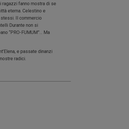
ei ragazzi fanno mostra di se
ittà eterna. Celestino e
e stessi. Il commercio
telli Durante non si
96 creano “PRO-FUMUM”… Ma
nt’Elena, e passate dinanzi
nostre radici.