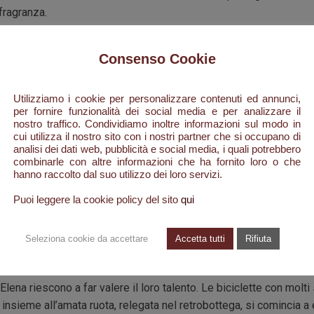
fragranza.
Consenso Cookie
vm Roma:
Utilizziamo i cookie per personalizzare contenuti ed annunci,
se tutte diverse fra loro, duecentocinquanta anime, poco più poc
per fornire funzionalità dei social media e per analizzare il
nostro traffico. Condividiamo inoltre informazioni sul modo in
no d’altri tempi. Da qui inizia la storia di Celestino Durante torna
cui utilizza il nostro sito con i nostri partner che si occupano di
 per riabbracciare papà Giuseppe e mamma Lucia.
analisi dei dati web, pubblicità e social media, i quali potrebbero
combinarle con altre informazioni che ha fornito loro o che
 qualche capo di bestiame, erano state e sono le uniche risorse ec
hanno raccolto dal suo utilizzo dei loro servizi.
santelenese: ma molti di quei ragazzi avevano una grande maestri
Puoi leggere la cookie policy del sito
qui
asi strumento da taglio e di lama tornavano come nuovi. Celestino 
 moglie, decidono di partire per Roma. Con lui partono in tanti. Og
Seleziona cookie da accettare
Accetta tutti
Rifiuta
oro con una bicicletta attrezzata alla bisogna, qualcuno più fortuna
la città.
Elena riescono a far valere il loro talento. Le biciclette con molti 
insieme all’amata ruota, relegata nel retrobottega, si comincia a