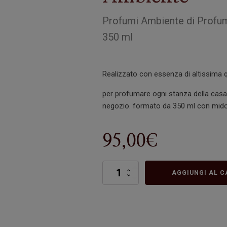
Profumi Ambiente
di
Profu
350 ml
Realizzato con essenza di altissima q
per profumare ogni stanza della casa, 
negozio. formato da 350 ml con midoll
95,00
€
Victrix
AGGIUNGI AL C
Profumo
Ambiente
quantità