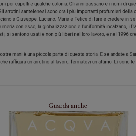
oni per capelli e qualche colonia. Gli anni passano e i nomi di qu
Gli arrotini santelenesi sono ora i più importanti profumieri della c
asciano a Giuseppe, Luciano, Maria e Felice di fare e credere in s
umeria con esso, la globalizzazione e l’uniformità incalzano, i fra
sti, si sentono usati e non più liberi nel loro lavoro, e nel 19
vostre mani è una piccola parte di questa storia. E se andate a Sa
che raffigura un arrotino al lavoro, fermatevi un attimo. Lì sono le 
Guarda anche