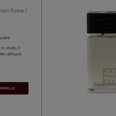
mum Roma
/
ualità
lo studio, il
ini diffusori.
ARRELLO