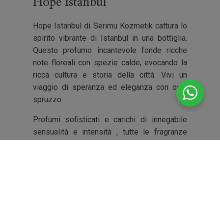
Hope Istanbul
Hope Istanbul di Serimu Kozmetik cattura lo
spirito vibrante di Istanbul in una bottiglia.
Questo profumo incantevole fonde ricche
note floreali con spezie calde, evocando la
ricca cultura e storia della città. Vivi un
viaggio di speranza ed eleganza con ogni
spruzzo.
Profumi sofisticati e carichi di innegabile
sensualità e intensità , tutte le fragranze
hanno una concentrazione che supera il 30%
, proprio per sottolineare la cura e
'esperienza che l'azienda dedica alle sue
creazioni .
Tutti i prodotti sono realizzati con oli
essenziali provenienti dalla Turchia nel