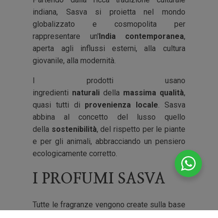
indiana, Sasva si proietta nel mondo
globalizzato e cosmopolita per
rappresentare un'
India contemporanea
,
aperta agli influssi esterni, alla cultura
giovanile, alla modernità.
I prodotti usano
ingredienti
naturali
della
massima qualità
,
quasi tutti di
provenienza locale
. Sasva
abbina al concetto del lusso quello
della
sostenibilità
, del rispetto per le piante
e per gli animali, abbracciando un pensiero
ecologicamente corretto.
I PROFUMI SASVA
Tutte le fragranze vengono create sulla base
di quattro principi