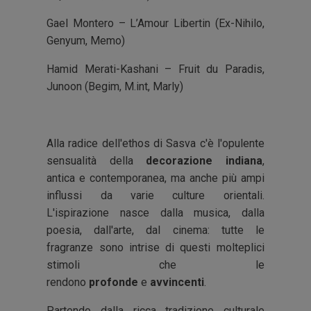
Gael Montero – L’Amour Libertin (Ex-Nihilo,
Genyum, Memo)
Hamid Merati-Kashani – Fruit du Paradis,
Junoon (Begim, M.int, Marly)
Alla radice dell'ethos di Sasva c'è l'opulente
sensualità della
decorazione indiana
,
antica e contemporanea, ma anche più ampi
influssi da varie culture orientali.
L'ispirazione nasce dalla musica, dalla
poesia, dall'arte, dal cinema: tutte le
fragranze sono intrise di questi molteplici
stimoli che le
rendono
profonde
e
avvincenti
.
Partendo dalla ricca tradizione culturale