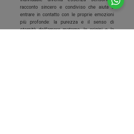
racconto sincero e condiviso che aiuta a
entrare in contatto con le proprie emozioni
più profonde: la purezza e il senso di
eternità dell’amore materno, le origini e la
profondità del legame con la propria storia
vissuta.
Mio padre di cognome chiamava così,
Allegro. Un aggettivo che mi accompagna da
sempre. Un inno alla gioia, in qualche modo
un programma di vita. Non so se mia madre
se ne sia innamorata anche per questo, ma
mi piace pensarlo. Per questo, nel voler
raccontare con i profumi i frammenti del mio
vissuto, la linea non poteva che chiamarsi
così.
Scopri...