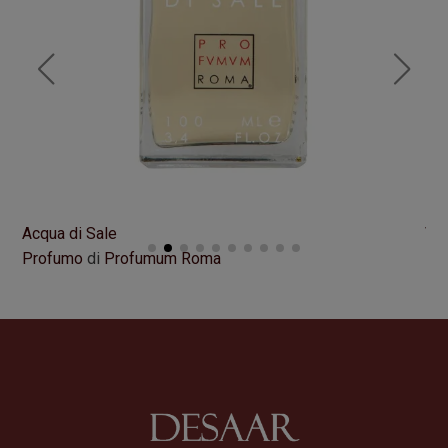
Acqua di Sale
VI
Profumo
di
Profumum Roma
Pr
Formato
100 ml
Fo
195,00
€
21