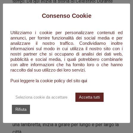
tempi. Da qui inizia la storia di Celestino Durante
tornato dal conflitto, anche con qualche ricordo sul
Consenso Cookie
fisico, per riabbracciare papà Giuseppe e mamma
Lucia.
Utilizziamo i cookie per personalizzare contenuti ed
Il duro lavoro della terra e qualche capo di
annunci, per fornire funzionalità dei social media e per
bestiame, erano state e sono le uniche risorse
analizzare il nostro traffico. Condividiamo inoltre
informazioni sul modo in cui utilizza il nostro sito con i
economiche e di vita per la maggioranza della
nostri partner che si occupano di analisi dei dati web,
comunità santelenese: ma molti di quei ragazzi
pubblicità e social media, i quali potrebbero combinarle
con altre informazioni che ha fornito loro o che hanno
avevano una grande maestria sotto le loro mani, le
raccolto dal suo utilizzo dei loro servizi.
forbici, i coltelli e qualsiasi strumento da taglio e di
lama tornavano come nuovi. Celestino raccoglie le
Puoi leggere la cookie policy del sito
qui
poche cose che ha e con Luisa, divenuta sua
moglie, decidono di partire per Roma. Con lui
Seleziona cookie da accettare
Accetta tutti
partono in tanti. Ognuno per la propria strada e i
propri sogni, ciascuno di loro con una bicicletta
Rifiuta
attrezzata alla bisogna, qualcuno più fortunato con
una lambretta, inizia a girare per lungo e per largo la
città.