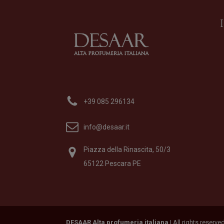
Acqua di Sale
Profumo
di
Profumum Roma
+39 085 296134
Formato
100 ml
195,00
€
info@desaar.it
Piazza della Rinascita, 50/3
65122 Pescara PE
DESAAR Alta profumeria italiana
| All rights reserv