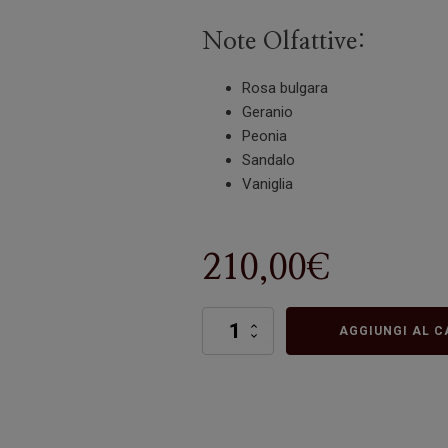
Note Olfattive:
Rosa bulgara
Geranio
Peonia
Sandalo
Vaniglia
210,00
€
Dolci
AGGIUNGI AL C
Pensieri
quantità