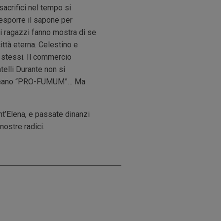
sacrifici nel tempo si
 esporre il sapone per
ei ragazzi fanno mostra di se
ittà eterna. Celestino e
e stessi. Il commercio
telli Durante non si
96 creano “PRO-FUMUM”… Ma
nt’Elena, e passate dinanzi
nostre radici.