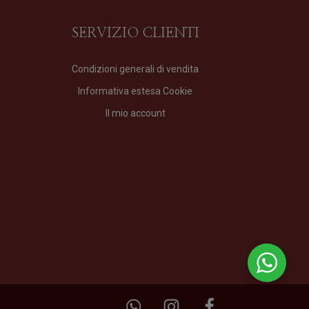
SERVIZIO CLIENTI
Condizioni generali di vendita
Informativa estesa Cookie
VIR
Il mio account
Profumo
di
Profumum Roma
Formato
100 ml
210,00
€