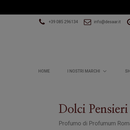
+39 085 296134
info@desaar.it
HOME
I NOSTRI MARCHI
S
Dolci Pensieri
Profumo
di
Profumum Rom