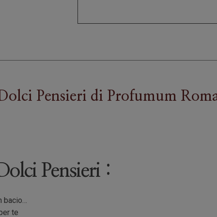
Dolci Pensieri
di
Profumum Rom
Dolci Pensieri :
n bacio…
per te