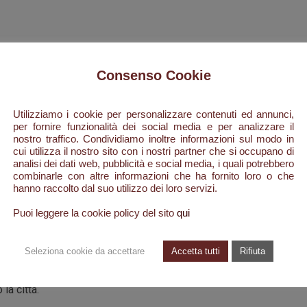
Consenso Cookie
um Roma:
Utilizziamo i cookie per personalizzare contenuti ed annunci,
per fornire funzionalità dei social media e per analizzare il
nostro traffico. Condividiamo inoltre informazioni sul modo in
se tutte diverse fra loro, duecentocinquanta anime, poco più poc
cui utilizza il nostro sito con i nostri partner che si occupano di
no d’altri tempi. Da qui inizia la storia di Celestino Durante torna
analisi dei dati web, pubblicità e social media, i quali potrebbero
 per riabbracciare papà Giuseppe e mamma Lucia.
combinarle con altre informazioni che ha fornito loro o che
hanno raccolto dal suo utilizzo dei loro servizi.
 qualche capo di bestiame, erano state e sono le uniche risorse ec
Puoi leggere la cookie policy del sito
qui
santelenese: ma molti di quei ragazzi avevano una grande maestri
asi strumento da taglio e di lama tornavano come nuovi. Celestino 
Seleziona cookie da accettare
Accetta tutti
Rifiuta
 moglie, decidono di partire per Roma. Con lui partono in tanti. Og
oro con una bicicletta attrezzata alla bisogna, qualcuno più fortuna
la città.