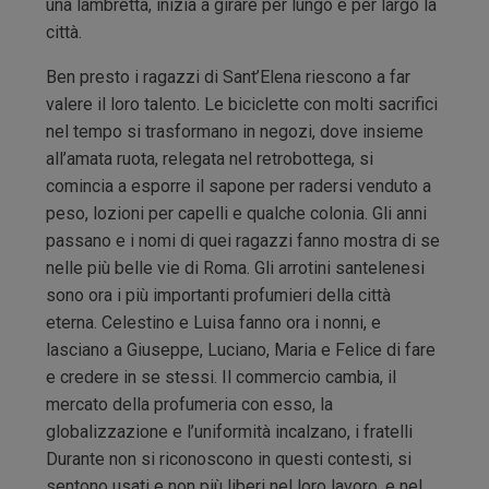
una lambretta, inizia a girare per lungo e per largo la
città.
Ben presto i ragazzi di Sant’Elena riescono a far
valere il loro talento. Le biciclette con molti sacrifici
nel tempo si trasformano in negozi, dove insieme
all’amata ruota, relegata nel retrobottega, si
comincia a esporre il sapone per radersi venduto a
peso, lozioni per capelli e qualche colonia. Gli anni
passano e i nomi di quei ragazzi fanno mostra di se
nelle più belle vie di Roma. Gli arrotini santelenesi
sono ora i più importanti profumieri della città
eterna. Celestino e Luisa fanno ora i nonni, e
lasciano a Giuseppe, Luciano, Maria e Felice di fare
e credere in se stessi. Il commercio cambia, il
mercato della profumeria con esso, la
globalizzazione e l’uniformità incalzano, i fratelli
Durante non si riconoscono in questi contesti, si
sentono usati e non più liberi nel loro lavoro, e nel