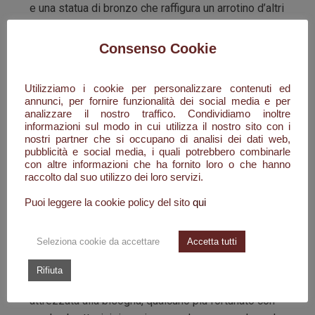
e una statua di bronzo che raffigura un arrotino d’altri
tempi. Da qui inizia la storia di Celestino Durante
tornato dal conflitto, anche con qualche ricordo sul
Consenso Cookie
fisico, per riabbracciare papà Giuseppe e mamma
Lucia.
Utilizziamo i cookie per personalizzare contenuti ed
annunci, per fornire funzionalità dei social media e per
Il duro lavoro della terra e qualche capo di
analizzare il nostro traffico. Condividiamo inoltre
bestiame, erano state e sono le uniche risorse
informazioni sul modo in cui utilizza il nostro sito con i
nostri partner che si occupano di analisi dei dati web,
economiche e di vita per la maggioranza della
pubblicità e social media, i quali potrebbero combinarle
comunità santelenese: ma molti di quei ragazzi
con altre informazioni che ha fornito loro o che hanno
avevano una grande maestria sotto le loro mani, le
raccolto dal suo utilizzo dei loro servizi.
forbici, i coltelli e qualsiasi strumento da taglio e di
Puoi leggere la cookie policy del sito
qui
lama tornavano come nuovi. Celestino raccoglie le
poche cose che ha e con Luisa, divenuta sua
Seleziona cookie da accettare
Accetta tutti
moglie, decidono di partire per Roma. Con lui
partono in tanti. Ognuno per la propria strada e i
Rifiuta
propri sogni, ciascuno di loro con una bicicletta
attrezzata alla bisogna, qualcuno più fortunato con