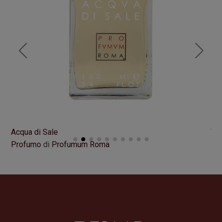
Acqua di Sale
VI
Profumo
di
Profumum Roma
Pr
Formato
100 ml
Fo
195,00
€
21