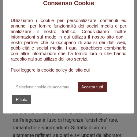
Consenso Cookie
liquidi di alta qualità e lozioni idratanti di alta
gamma, interamente made in Italy, a base di
Utilizziamo i cookie per personalizzare contenuti ed
ingredienti biocompatibili di origine naturale. Infatti i
annunci, per fornire funzionalità dei social media e per
prodotti FragrArt sono privi di qualsiasi materia
analizzare il nostro traffico. Condividiamo inoltre
prima di origine animale, parabeni, olio di palma,
informazioni sul modo in cui utilizza il nostro sito con i
nostri partner che si occupano di analisi dei dati web,
sodio laureth solfato, sodio lauril solfato, les,
pubblicità e social media, i quali potrebbero combinarle
formaldeide cessa, coloranti, pvp, mea, edta, peg e
con altre informazioni che ha fornito loro o che hanno
raccolto dal suo utilizzo dei loro servizi.
dea.
Puoi leggere la cookie policy del sito
qui
FragrArt non è solo un prodotto, ma una gratificante
esperienza di un vero e proprio rituale di benessere
per le proprie mani.
Seleziona cookie da accettare
Accetta tutti
L'ESPERIENZA OLFATTIVA
Rifiuta
Un elemento distintivo nella nostra ricerca
dell'eleganza è l'uso di fragranze "artistiche" rare,
romantiche e sorprendenti. Si tratta di aromi
altamente raffinati, studiati e sviluppati da laboratori