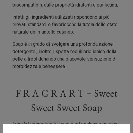
biocompatibili, dalle proprietà idratanti e purificanti,
infatti gli ingredienti utilizzati rispondono ai più
elevati standard e favoriscono la tutela dello stato
naturale del mantello cutaneo.
Soap é in grado di svolgere una profonda azione
detergente , inoltre rispetta l'equilibrio ionico della
pelle altresì donando una piacevole sensazione di
morbidezza e benessere.
F R A G R A R T - Sweet
Sweet Sweet Soap
FragrArt cosmetics è il nuovo ed esclusivo marchio
italiano. Specializzato nella produzione di saponi