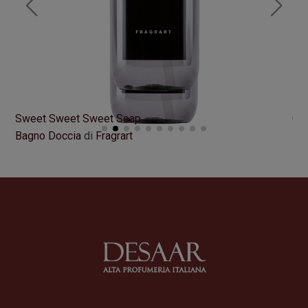
Sweet Sweet Sweet Soap
Gi
Bagno Doccia
di
Fragrart
Lat
Formato
500 ml
Fo
26,00
€
36