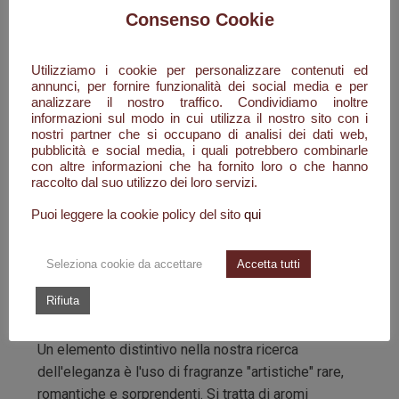
italiano. Specializzato nella produzione di saponi
Consenso Cookie
liquidi di alta qualità e lozioni idratanti di alta
gamma, interamente made in Italy, a base di
Utilizziamo i cookie per personalizzare contenuti ed
ingredienti biocompatibili di origine naturale. Infatti i
annunci, per fornire funzionalità dei social media e per
analizzare il nostro traffico. Condividiamo inoltre
prodotti FragrArt sono privi di qualsiasi materia
informazioni sul modo in cui utilizza il nostro sito con i
prima di origine animale, parabeni, olio di palma,
nostri partner che si occupano di analisi dei dati web,
sodio laureth solfato, sodio lauril solfato, les,
pubblicità e social media, i quali potrebbero combinarle
con altre informazioni che ha fornito loro o che hanno
formaldeide cessa, coloranti, pvp, mea, edta, peg e
raccolto dal suo utilizzo dei loro servizi.
dea.
Puoi leggere la cookie policy del sito
qui
FragrArt non è solo un prodotto, ma una gratificante
esperienza di un vero e proprio rituale di benessere
Seleziona cookie da accettare
Accetta tutti
per le proprie mani.
Rifiuta
L'ESPERIENZA OLFATTIVA
Un elemento distintivo nella nostra ricerca
dell'eleganza è l'uso di fragranze "artistiche" rare,
romantiche e sorprendenti. Si tratta di aromi