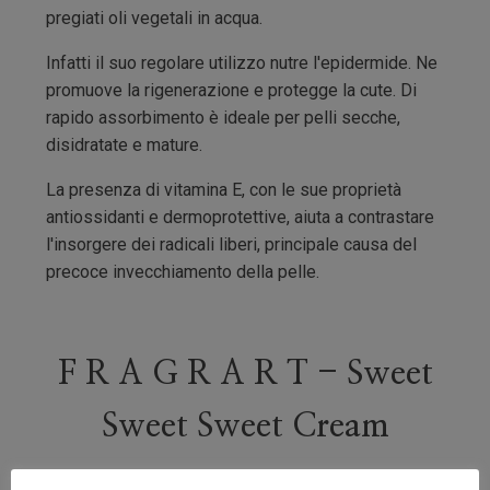
pregiati oli vegetali in acqua.
Infatti il suo regolare utilizzo nutre l'epidermide. Ne
promuove la rigenerazione e protegge la cute. Di
rapido assorbimento è ideale per pelli secche,
disidratate e mature.
La presenza di vitamina E, con le sue proprietà
antiossidanti e dermoprotettive, aiuta a contrastare
l'insorgere dei radicali liberi, principale causa del
precoce invecchiamento della pelle.
F R A G R A R T - Sweet
Sweet Sweet Cream
FragrArt cosmetics è il nuovo ed esclusivo marchio