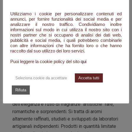
gamma, interamente made in Italy, a base di
ingredienti biocompatibili di origine naturale. Infatti i
Utilizziamo i cookie per personalizzare contenuti ed
prodotti FragrArt sono privi di qualsiasi materia
annunci, per fornire funzionalità dei social media e per
prima di origine animale, parabeni, olio di palma,
analizzare il nostro traffico. Condividiamo inoltre
informazioni sul modo in cui utilizza il nostro sito con i
sodio laureth solfato, sodio lauril solfato, les,
nostri partner che si occupano di analisi dei dati web,
formaldeide cessa, coloranti, pvp, mea, edta, peg e
pubblicità e social media, i quali potrebbero combinarle
dea.
con altre informazioni che ha fornito loro o che hanno
raccolto dal suo utilizzo dei loro servizi.
FragrArt non è solo un prodotto, ma una gratificante
Puoi leggere la cookie policy del sito
qui
esperienza di un vero e proprio rituale di benessere
per le proprie mani.
Seleziona cookie da accettare
Accetta tutti
L'ESPERIENZA OLFATTIVA
Rifiuta
Un elemento distintivo nella nostra ricerca
dell'eleganza è l'uso di fragranze "artistiche" rare,
romantiche e sorprendenti. Si tratta di aromi
altamente raffinati, studiati e sviluppati da laboratori
artigianali indipendenti. Prodotti in quantità limitate