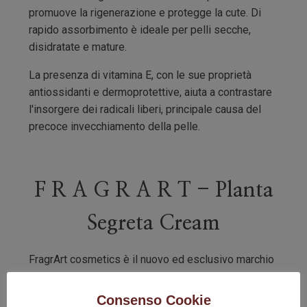
promuove la rigenerazione e protegge la cute. Di
rapido assorbimento è ideale per pelli secche,
disidratate e mature.
La presenza di vitamina E, con le sue proprietà
antiossidanti e dermoprotettive, aiuta a contrastare
l'insorgere dei radicali liberi, principale causa del
precoce invecchiamento della pelle.
F R A G R A R T - Planta
Segreta Cream
FragrArt cosmetics è il nuovo ed esclusivo marchio
italiano. Specializzato nella produzione di saponi
liquidi di alta qualità e lozioni idratanti di alta
Consenso Cookie