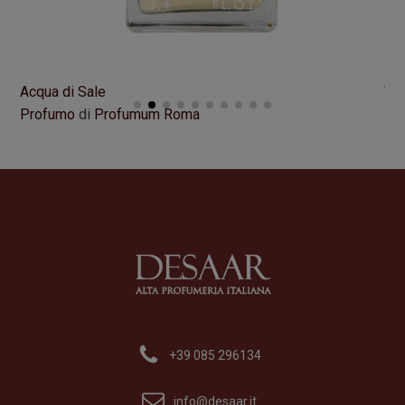
Acqua di Sale
VI
Profumo
di
Profumum Roma
Pr
Formato
100 ml
Fo
195,00
€
21
+39 085 296134
info@desaar.it