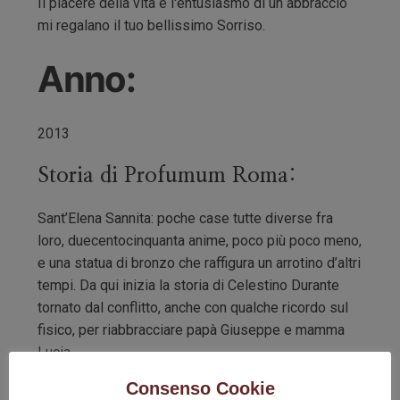
Il piacere della vita e l'entusiasmo di un abbraccio
mi regalano il tuo bellissimo Sorriso.
Anno:
2013
Storia di Profumum Roma:
Sant’Elena Sannita: poche case tutte diverse fra
loro, duecentocinquanta anime, poco più poco meno,
e una statua di bronzo che raffigura un arrotino d’altri
tempi. Da qui inizia la storia di Celestino Durante
tornato dal conflitto, anche con qualche ricordo sul
fisico, per riabbracciare papà Giuseppe e mamma
Lucia.
Consenso Cookie
Il duro lavoro della terra e qualche capo di