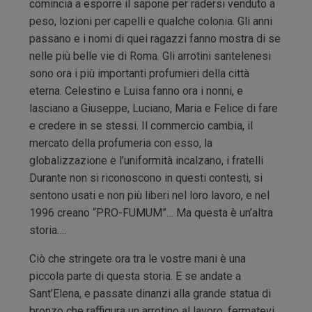
comincia a esporre il sapone per radersi venduto a
peso, lozioni per capelli e qualche colonia. Gli anni
passano e i nomi di quei ragazzi fanno mostra di se
nelle più belle vie di Roma. Gli arrotini santelenesi
sono ora i più importanti profumieri della città
eterna. Celestino e Luisa fanno ora i nonni, e
lasciano a Giuseppe, Luciano, Maria e Felice di fare
e credere in se stessi. Il commercio cambia, il
mercato della profumeria con esso, la
globalizzazione e l’uniformità incalzano, i fratelli
Durante non si riconoscono in questi contesti, si
sentono usati e non più liberi nel loro lavoro, e nel
1996 creano “PRO-FUMUM”… Ma questa è un’altra
storia….
Ciò che stringete ora tra le vostre mani è una
piccola parte di questa storia. E se andate a
Sant’Elena, e passate dinanzi alla grande statua di
bronzo che raffigura un arrotino al lavoro, fermatevi