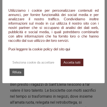
bestiame, erano state e sono le uniche risorse
economiche e di vita per la maggioranza della
Utilizziamo i cookie per personalizzare contenuti ed
comunità santelenese: ma molti di quei ragazzi
annunci, per fornire funzionalità dei social media e per
analizzare il nostro traffico. Condividiamo inoltre
avevano una grande maestria sotto le loro mani, le
informazioni sul modo in cui utilizza il nostro sito con i
forbici, i coltelli e qualsiasi strumento da taglio e di
nostri partner che si occupano di analisi dei dati web,
pubblicità e social media, i quali potrebbero combinarle
lama tornavano come nuovi. Celestino raccoglie le
con altre informazioni che ha fornito loro o che hanno
poche cose che ha e con Luisa, divenuta sua
raccolto dal suo utilizzo dei loro servizi.
moglie, decidono di partire per Roma. Con lui
Puoi leggere la cookie policy del sito
qui
partono in tanti. Ognuno per la propria strada e i
propri sogni, ciascuno di loro con una bicicletta
attrezzata alla bisogna, qualcuno più fortunato con
Seleziona cookie da accettare
Accetta tutti
una lambretta, inizia a girare per lungo e per largo la
Rifiuta
città.
Ben presto i ragazzi di Sant’Elena riescono a far
valere il loro talento. Le biciclette con molti sacrifici
nel tempo si trasformano in negozi, dove insieme
all’amata ruota, relegata nel retrobottega, si