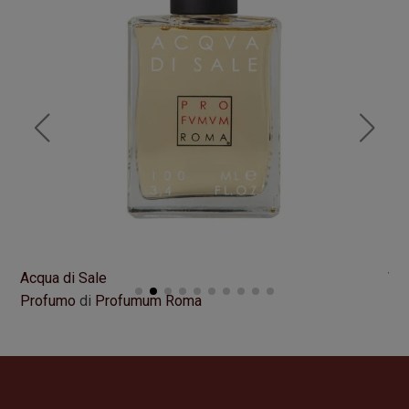
Acqua di Sale
VI
Profumo
di
Profumum Roma
Pr
Formato
100 ml
Fo
195,00
€
21