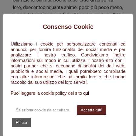
loro, duecentocinquanta anime, poco più poco meno,
e una statua di bronzo che raffigura un arrotino d’altri
tempi. Da qui inizia la storia di Celestino Durante
Consenso Cookie
tornato dal conflitto, anche con qualche ricordo sul
fisico, per riabbracciare papà Giuseppe e mamma
Utilizziamo i cookie per personalizzare contenuti ed
Lucia.
annunci, per fornire funzionalità dei social media e per
analizzare il nostro traffico. Condividiamo inoltre
Il duro lavoro della terra e qualche capo di
informazioni sul modo in cui utilizza il nostro sito con i
bestiame, erano state e sono le uniche risorse
nostri partner che si occupano di analisi dei dati web,
pubblicità e social media, i quali potrebbero combinarle
economiche e di vita per la maggioranza della
con altre informazioni che ha fornito loro o che hanno
comunità santelenese: ma molti di quei ragazzi
raccolto dal suo utilizzo dei loro servizi.
avevano una grande maestria sotto le loro mani, le
Puoi leggere la cookie policy del sito
qui
forbici, i coltelli e qualsiasi strumento da taglio e di
lama tornavano come nuovi. Celestino raccoglie le
Seleziona cookie da accettare
Accetta tutti
poche cose che ha e con Luisa, divenuta sua
moglie, decidono di partire per Roma. Con lui
Rifiuta
partono in tanti. Ognuno per la propria strada e i
propri sogni, ciascuno di loro con una bicicletta