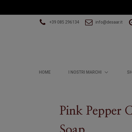
+39 085 296134
info@desaar.it
HOME
I NOSTRI MARCHI
S
Pink Pepper C
Soap