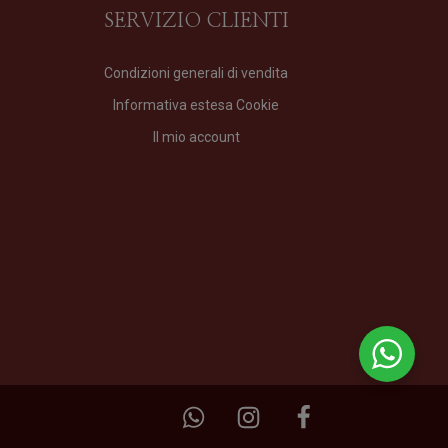
SERVIZIO CLIENTI
Condizioni generali di vendita
Informativa estesa Cookie
Gin Zen Cream
Il mio account
Latte Corpo
di
Fragrart
Formato
500 ml
36,00
€