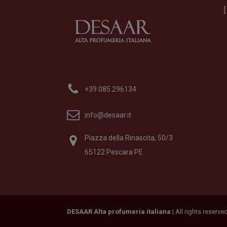
Sweet Sweet Sweet Soap
Bagno Doccia
di
Fragrart
+39 085 296134
Formato
500 ml
26,00
€
info@desaar.it
Piazza della Rinascita, 50/3
65122 Pescara PE
DESAAR Alta profumeria italiana
| All rights reserv