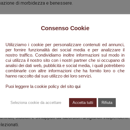
sazione di morbidezza e benessere.
Consenso Cookie
A G R A R T - Pink Pepper Chic
Utilizziamo i cookie per personalizzare contenuti ed annunci,
o ed esclusivo marchio italiano. Specializzato nella produzione di
per fornire funzionalità dei social media e per analizzare il
i alta gamma, interamente made in Italy, a base di ingredienti bioco
nostro traffico. Condividiamo inoltre informazioni sul modo in
ono privi di qualsiasi materia prima di origine animale, parabeni, ol
cui utilizza il nostro sito con i nostri partner che si occupano di
analisi dei dati web, pubblicità e social media, i quali potrebbero
, les, formaldeide cessa, coloranti, pvp, mea, edta, peg e dea.
combinarle con altre informazioni che ha fornito loro o che
hanno raccolto dal suo utilizzo dei loro servizi.
tto, ma una gratificante esperienza di un vero e proprio rituale d
Puoi leggere la cookie policy del sito
qui
Seleziona cookie da accettare
Accetta tutti
Rifiuta
nostra ricerca dell'eleganza è l'uso di fragranze "artistiche" rare
affinati, studiati e sviluppati da laboratori artigianali indipendenti.
lezionati.