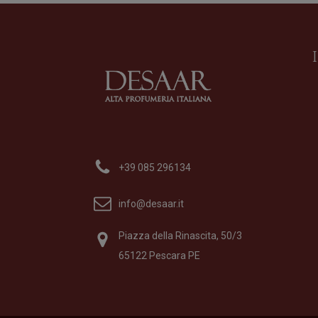
Acqua di Sale
Profumo
di
Profumum Roma
+39 085 296134
Formato
100 ml
195,00
€
info@desaar.it
Piazza della Rinascita, 50/3
65122 Pescara PE