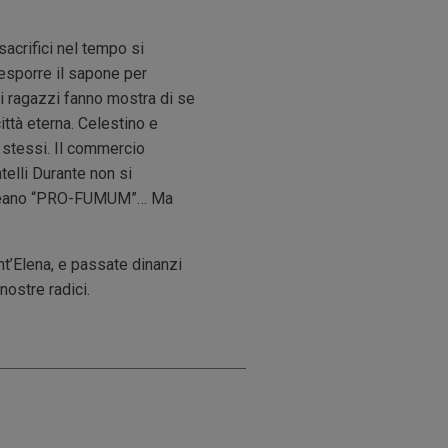
sacrifici nel tempo si
 esporre il sapone per
ei ragazzi fanno mostra di se
ittà eterna. Celestino e
e stessi. Il commercio
telli Durante non si
96 creano “PRO-FUMUM”… Ma
nt’Elena, e passate dinanzi
nostre radici.