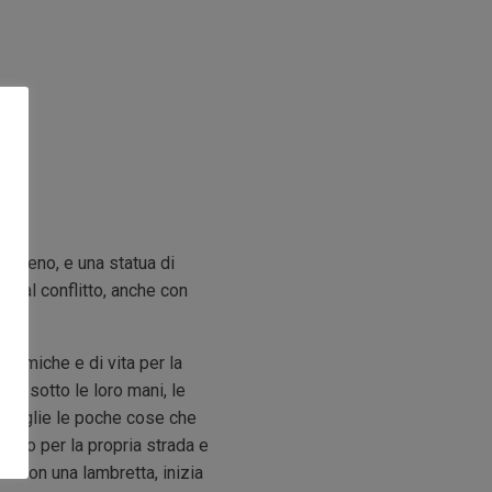
o meno, e una statua di
to dal conflitto, anche con
onomiche e di vita per la
a sotto le loro mani, le
raccoglie le poche cose che
nuno per la propria strada e
to con una lambretta, inizia