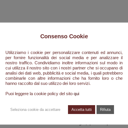
Consenso Cookie
Utilizziamo i cookie per personalizzare contenuti ed annunci,
um Roma:
per fornire funzionalità dei social media e per analizzare il
nostro traffico. Condividiamo inoltre informazioni sul modo in
cui utilizza il nostro sito con i nostri partner che si occupano di
se tutte diverse fra loro, duecentocinquanta anime, poco più poc
analisi dei dati web, pubblicità e social media, i quali potrebbero
no d’altri tempi. Da qui inizia la storia di Celestino Durante torna
combinarle con altre informazioni che ha fornito loro o che
 per riabbracciare papà Giuseppe e mamma Lucia.
hanno raccolto dal suo utilizzo dei loro servizi.
Puoi leggere la cookie policy del sito
qui
 qualche capo di bestiame, erano state e sono le uniche risorse ec
santelenese: ma molti di quei ragazzi avevano una grande maestri
asi strumento da taglio e di lama tornavano come nuovi. Celestino 
Seleziona cookie da accettare
Accetta tutti
Rifiuta
 moglie, decidono di partire per Roma. Con lui partono in tanti. Og
oro con una bicicletta attrezzata alla bisogna, qualcuno più fortuna