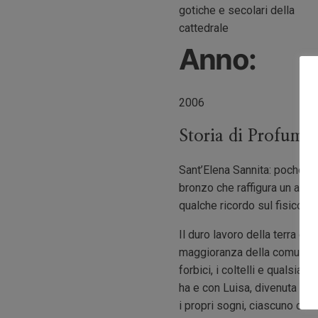
gotiche e secolari della
cattedrale
Anno:
2006
Storia di Profum
Sant’Elena Sannita: poche ca
bronzo che raffigura un arroti
qualche ricordo sul fisico,
Il duro lavoro della terra e
maggioranza della comunità 
forbici, i coltelli e qualsi
ha e con Luisa, divenuta sua
i propri sogni, ciascuno di l