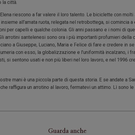
la città.
Elena riescono a far valere il loro talento. Le biciclette con molti 
insieme all’amata ruota, relegata nel retrobottega, si comincia a
oni per capelli e qualche colonia. Gli anni passano e i nomi di qu
Gli arrotini santelenesi sono ora i più importanti profumieri della c
asciano a Giuseppe, Luciano, Maria e Felice di fare e credere in s
umeria con esso, la globalizzazione e l’uniformità incalzano, i fra
sti, si sentono usati e non più liberi nel loro lavoro, e nel 19
vostre mani è una piccola parte di questa storia. E se andate a Sa
che raffigura un arrotino al lavoro, fermatevi un attimo. Lì sono le 
Guarda anche