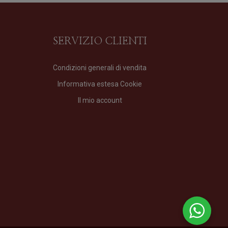
SERVIZIO CLIENTI
Condizioni generali di vendita
Informativa estesa Cookie
VIR
Il mio account
Profumo
di
Profumum Roma
Formato
100 ml
210,00
€