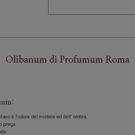
Olibanum
di
Profumum Roma
anum:
ofano è l'odore del mistero ed dell' ombra.
o prega.
ate