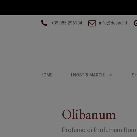
+39 085 296134
info@desaar.it
HOME
I NOSTRI MARCHI
S
Olibanum
Profumo
di
Profumum Rom