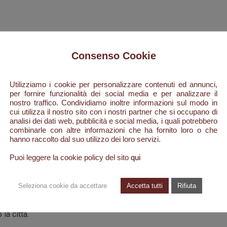
Consenso Cookie
um Roma:
Utilizziamo i cookie per personalizzare contenuti ed annunci,
per fornire funzionalità dei social media e per analizzare il
nostro traffico. Condividiamo inoltre informazioni sul modo in
se tutte diverse fra loro, duecentocinquanta anime, poco più poc
cui utilizza il nostro sito con i nostri partner che si occupano di
no d’altri tempi. Da qui inizia la storia di Celestino Durante torna
analisi dei dati web, pubblicità e social media, i quali potrebbero
 per riabbracciare papà Giuseppe e mamma Lucia.
combinarle con altre informazioni che ha fornito loro o che
hanno raccolto dal suo utilizzo dei loro servizi.
 qualche capo di bestiame, erano state e sono le uniche risorse ec
Puoi leggere la cookie policy del sito
qui
santelenese: ma molti di quei ragazzi avevano una grande maestri
asi strumento da taglio e di lama tornavano come nuovi. Celestino 
Seleziona cookie da accettare
Accetta tutti
Rifiuta
 moglie, decidono di partire per Roma. Con lui partono in tanti. Og
oro con una bicicletta attrezzata alla bisogna, qualcuno più fortuna
la città.