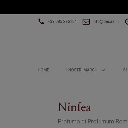
+39 085 296134
info@desaar.it
HOME
I NOSTRI MARCHI
S
Ninfea
Profumo
di
Profumum Rom