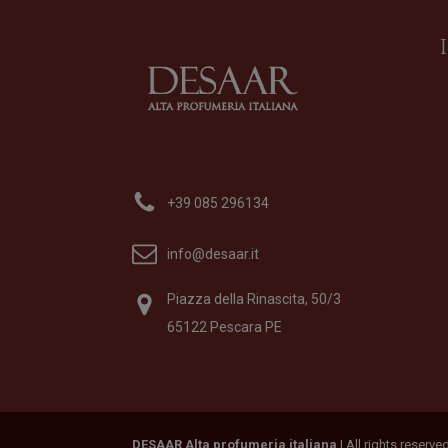
Acqua di Sale
Profumo
di
Profumum Roma
+39 085 296134
Formato
100 ml
195,00
€
info@desaar.it
Piazza della Rinascita, 50/3
65122 Pescara PE
DESAAR Alta profumeria italiana
| All rights reserv