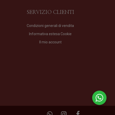
SERVIZIO CLIENTI
Condizioni generali di vendita
Informativa estesa Cookie
VIR
Il mio account
Profumo
di
Profumum Roma
Formato
100 ml
210,00
€