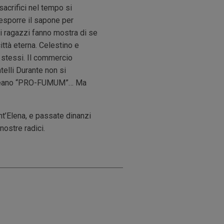
sacrifici nel tempo si
 esporre il sapone per
ei ragazzi fanno mostra di se
ittà eterna. Celestino e
e stessi. Il commercio
telli Durante non si
96 creano “PRO-FUMUM”… Ma
nt’Elena, e passate dinanzi
nostre radici.