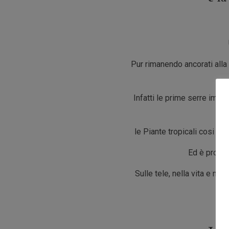
Pur rimanendo ancorati alla
Infatti le prime serre impe
le Piante tropicali cosi ma
Ed è propri
Sulle tele, nella vita e ne
fi