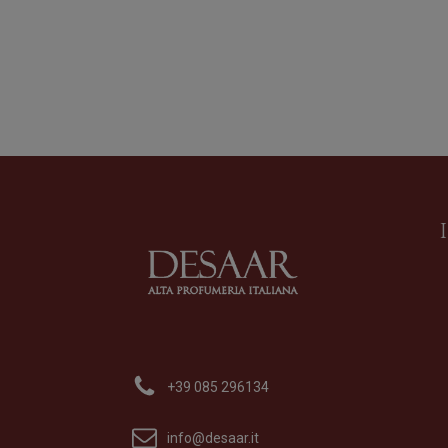
VITTORIA ALATA
Profumo
di
Cristian Cavagna
+39 085 296134
Formato
100 ml
240,00
€
info@desaar.it