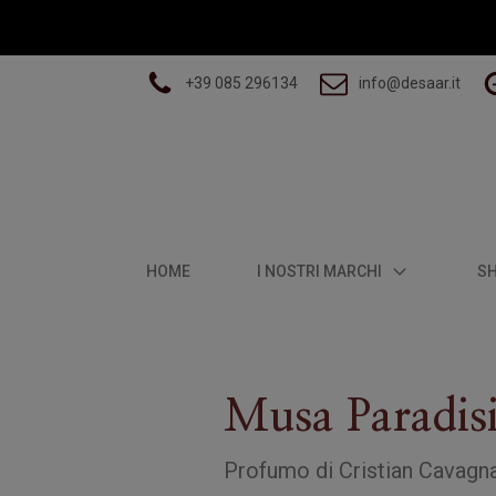
+39 085 296134
info@desaar.it
HOME
I NOSTRI MARCHI
S
Musa Paradis
Profumo
di
Cristian Cavagn