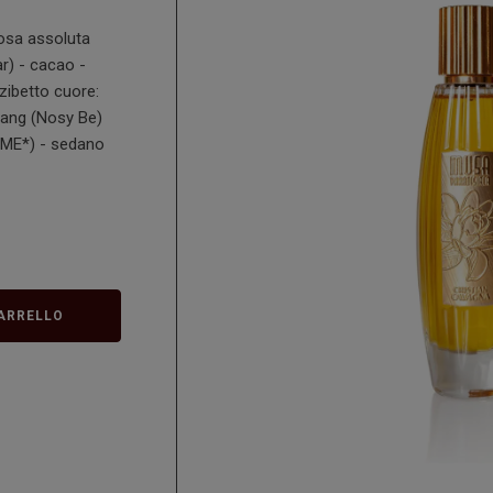
osa assoluta
r) - cacao -
zibetto cuore:
ylang (Nosy Be)
SPME*) - sedano
ARRELLO