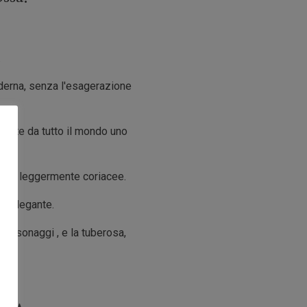
.
oderna, senza l'esagerazione
niente da tutto il mondo uno
ante e leggermente coriacee.
d elegante.
 personaggi , e la tuberosa,
le.