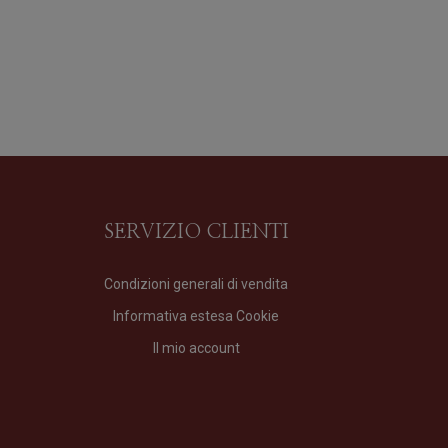
SERVIZIO CLIENTI
Condizioni generali di vendita
Informativa estesa Cookie
Murice Imperiale
Il mio account
Profumo
di
Cristian Cavagna
Formato
100 ml
240,00
€