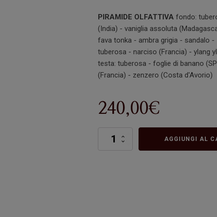
PIRAMIDE OLFATTIVA
fondo: tuber
(India) - vaniglia assoluta (Madagasca
fava tonka - ambra grigia - sandalo - 
tuberosa - narciso (Francia) - ylang 
testa: tuberosa - foglie di banano (
(Francia) - zenzero (Costa d'Avorio)
240,00
€
Musa
AGGIUNGI AL C
Paradisiaca
quantità