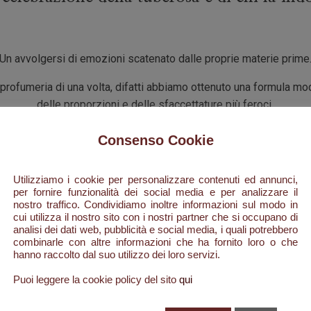
Un avvolgersi di emozioni scatenato dalle proprie materie prime
 profumeria di una volta, difatti abbiamo ottenuto una formula m
delle proporzioni e delle sfaccettature più feroci.
riali, accoglievano, sotto le imponenti cupole verdi, la flora prove
Consenso Cookie
spettacolo di colori e odori a cui non ci si poteva sottrarre.
estose, tra cui il banano con le sue foglie dal colore verde brill
Utilizziamo i cookie per personalizzare contenuti ed annunci,
per fornire funzionalità dei social media e per analizzare il
nostro traffico. Condividiamo inoltre informazioni sul modo in
o dalle sue foglie che abbiamo estratto un composto luminoso e
cui utilizza il nostro sito con i nostri partner che si occupano di
analisi dei dati web, pubblicità e social media, i quali potrebbero
i profumi, le muse hanno condizionato e sconvolto la vita di grandi
combinarle con altre informazioni che ha fornito loro o che
ore bianco per eccellenza, è un segno, forse, il segno, del mio sti
hanno raccolto dal suo utilizzo dei loro servizi.
Puoi leggere la cookie policy del sito
qui