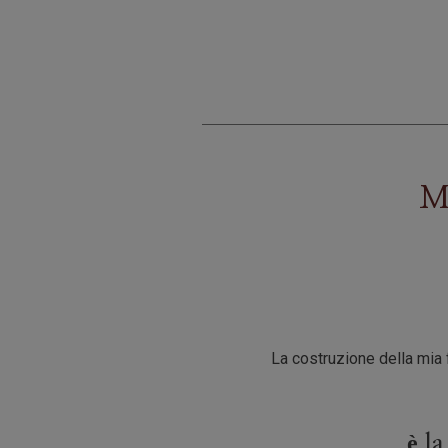
Mu
La costruzione della mia f
è la