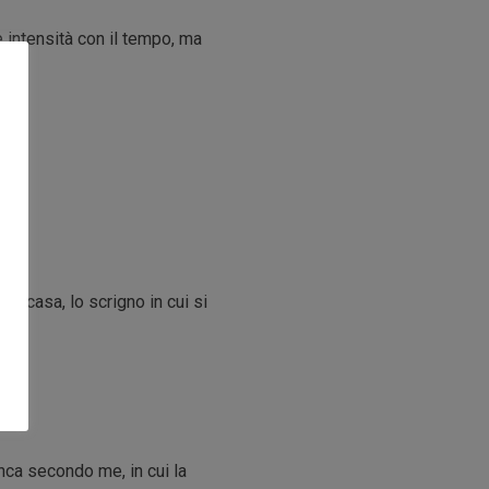
e intensità con il tempo, ma
ua casa, lo scrigno in cui si
nca secondo me, in cui la