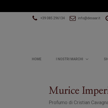
+39 085 296134
info@desaar.it
HOME
I NOSTRI MARCHI
S
Murice Imperi
Profumo
di
Cristian Cavagn