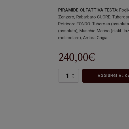
PIRAMIDE OLFATTIVA
TESTA: Foglie
Zenzero, Rabarbaro CUORE: Tuberosa,
Petricore FONDO: Tuberosa (assoluta
(assoluta), Muschio Marino (distil- la
molecolare), Ambra Grigia
240,00
€
Murice
AGGIUNGI AL C
Imperiale
quantità