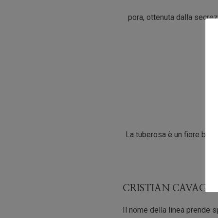
pora, ottenuta dalla secrez
La tuberosa è un fiore bianc
CRISTIAN CAVAGN
Il nome della linea prende s