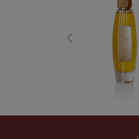
BIANCA F
Profumo
d
Formato
1