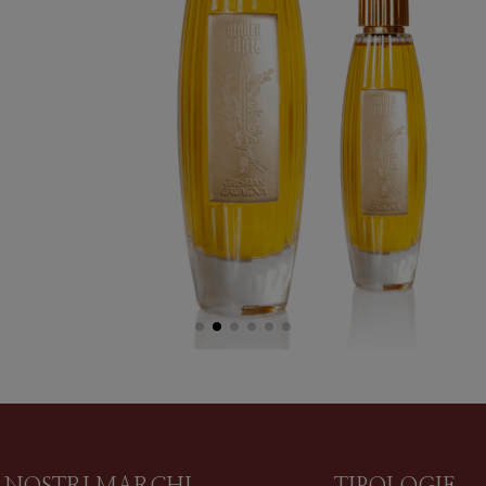
ORTE
i
Cristian Cavagna
00 ml