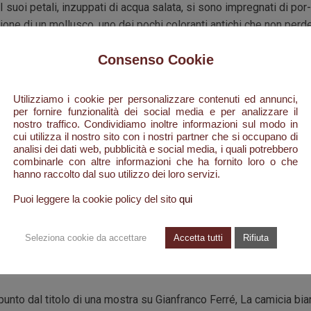
I suoi petali, inzuppati di acqua salata, si sono impregnati di por-
ione di un mollusco, uno dei pochi coloranti antichi che non perd
che
Consenso Cookie
diventa più brillante con l’esposizione alla luce solare.
Un pigmento indelebile, come l’intensità di un Extrait de Parfum.
Utilizziamo i cookie per personalizzare contenuti ed annunci,
Con Murice Imperiale ho cercato di dare un profumo al colore,
per fornire funzionalità dei social media e per analizzare il
chiamato rosso di Tiro, attraverso note di rabarbaro.
nostro traffico. Condividiamo inoltre informazioni sul modo in
cui utilizza il nostro sito con i nostri partner che si occupano di
C’è una piantagione di tuberose nel mare. La sirena ne ha reso
analisi dei dati web, pubblicità e social media, i quali potrebbero
possibile la coltura, raccogliendo, dalla spumosa battigia del
combinarle con altre informazioni che ha fornito loro o che
mare, il murice e il prezioso fiore in esso contenuto...
hanno raccolto dal suo utilizzo dei loro servizi.
o giunto da lontano, portato dalle onde dentro una conchiglia: la s
Puoi leggere la cookie policy del sito
qui
è adagiata, il suo fresco rifugio.
Seleziona cookie da accettare
Accetta tutti
Rifiuta
A
punto dal titolo di una mostra su Gianfranco Ferré, La camicia bia