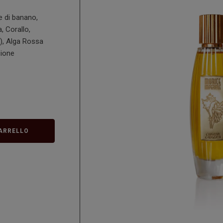
 di banano,
 Corallo,
), Alga Rossa
zione
ARRELLO