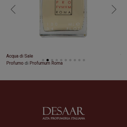
Acqua di Sale
VI
Profumo
di
Profumum Roma
Pr
Formato
100 ml
Fo
195,00
€
21