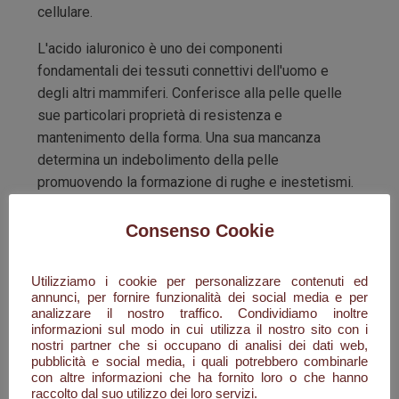
cellulare.
L'acido ialuronico è uno dei componenti
fondamentali dei tessuti connettivi dell'uomo e
degli altri mammiferi. Conferisce alla pelle quelle
sue particolari proprietà di resistenza e
mantenimento della forma. Una sua mancanza
determina un indebolimento della pelle
promuovendo la formazione di rughe e inestetismi.
Consenso Cookie
Storia di Profvmvm Roma:
Utilizziamo i cookie per personalizzare contenuti ed
annunci, per fornire funzionalità dei social media e per
Sant’Elena Sannita: poche case tutte diverse fra
analizzare il nostro traffico. Condividiamo inoltre
loro, duecentocinquanta anime, poco più poco meno,
informazioni sul modo in cui utilizza il nostro sito con i
nostri partner che si occupano di analisi dei dati web,
e una statua di bronzo che raffigura un arrotino d’altri
pubblicità e social media, i quali potrebbero combinarle
tempi. Da qui inizia la storia di Celestino Durante
con altre informazioni che ha fornito loro o che hanno
tornato dal conflitto, anche con qualche ricordo sul
raccolto dal suo utilizzo dei loro servizi.