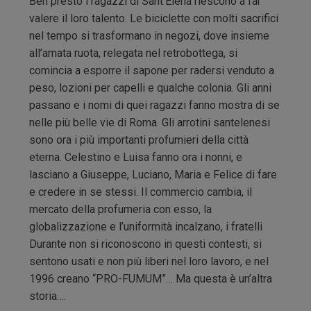
Ben presto i ragazzi di Sant’Elena riescono a far
valere il loro talento. Le biciclette con molti sacrifici
nel tempo si trasformano in negozi, dove insieme
all’amata ruota, relegata nel retrobottega, si
comincia a esporre il sapone per radersi venduto a
peso, lozioni per capelli e qualche colonia. Gli anni
passano e i nomi di quei ragazzi fanno mostra di se
nelle più belle vie di Roma. Gli arrotini santelenesi
sono ora i più importanti profumieri della città
eterna. Celestino e Luisa fanno ora i nonni, e
lasciano a Giuseppe, Luciano, Maria e Felice di fare
e credere in se stessi. Il commercio cambia, il
mercato della profumeria con esso, la
globalizzazione e l’uniformità incalzano, i fratelli
Durante non si riconoscono in questi contesti, si
sentono usati e non più liberi nel loro lavoro, e nel
1996 creano “PRO-FUMUM”… Ma questa è un’altra
storia….