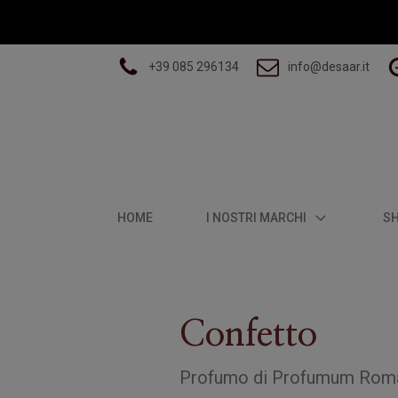
+39 085 296134
info@desaar.it
HOME
I NOSTRI MARCHI
S
Confetto
Profumo
di
Profumum Rom