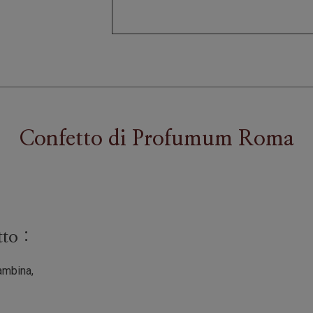
Confetto
di
Profumum Roma
tto :
ambina,