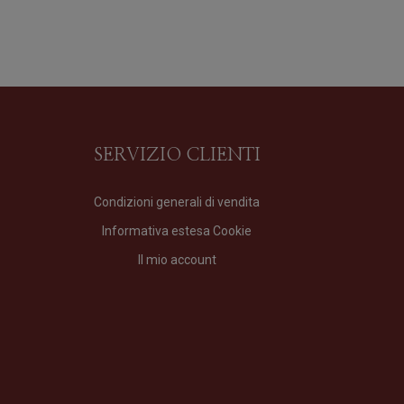
SERVIZIO CLIENTI
Condizioni generali di vendita
Informativa estesa Cookie
VIR
Il mio account
Profumo
di
Profumum Roma
Formato
100 ml
210,00
€