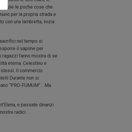
raccoglie le poche cose che
nuno per la propria strada e
to con una lambretta, inizia
sacrifici nel tempo si
 esporre il sapone per
ei ragazzi fanno mostra di se
ittà eterna. Celestino e
e stessi. Il commercio
telli Durante non si
96 creano “PRO-FUMUM”… Ma
nt’Elena, e passate dinanzi
nostre radici.