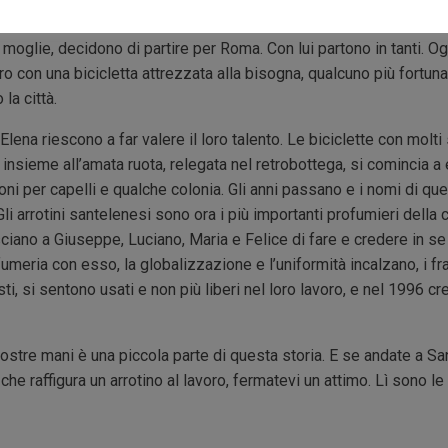
asi strumento da taglio e di lama tornavano come nuovi. Celestino 
 moglie, decidono di partire per Roma. Con lui partono in tanti. Og
oro con una bicicletta attrezzata alla bisogna, qualcuno più fortuna
la città.
Elena riescono a far valere il loro talento. Le biciclette con molti 
insieme all’amata ruota, relegata nel retrobottega, si comincia a
oni per capelli e qualche colonia. Gli anni passano e i nomi di qu
Gli arrotini santelenesi sono ora i più importanti profumieri della c
asciano a Giuseppe, Luciano, Maria e Felice di fare e credere in s
umeria con esso, la globalizzazione e l’uniformità incalzano, i fra
sti, si sentono usati e non più liberi nel loro lavoro, e nel 19
vostre mani è una piccola parte di questa storia. E se andate a Sa
che raffigura un arrotino al lavoro, fermatevi un attimo. Lì sono le 