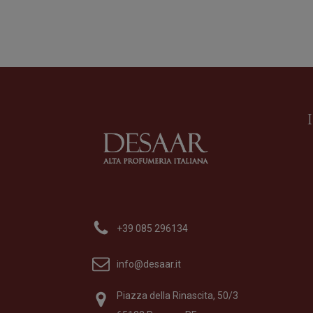
Acqua di Sale
Profumo
di
Profumum Roma
+39 085 296134
Formato
100 ml
195,00
€
info@desaar.it
Piazza della Rinascita, 50/3