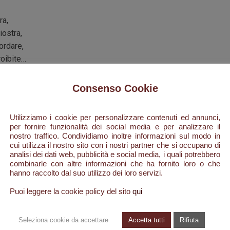
ra,
iostra,
ordare,
roibite…
Consenso Cookie
Utilizziamo i cookie per personalizzare contenuti ed annunci,
per fornire funzionalità dei social media e per analizzare il
nostro traffico. Condividiamo inoltre informazioni sul modo in
um Roma:
cui utilizza il nostro sito con i nostri partner che si occupano di
analisi dei dati web, pubblicità e social media, i quali potrebbero
combinarle con altre informazioni che ha fornito loro o che
se tutte diverse fra loro, duecentocinquanta anime, poco più poc
hanno raccolto dal suo utilizzo dei loro servizi.
no d’altri tempi. Da qui inizia la storia di Celestino Durante torna
Puoi leggere la cookie policy del sito
qui
 per riabbracciare papà Giuseppe e mamma Lucia.
 qualche capo di bestiame, erano state e sono le uniche risorse ec
Seleziona cookie da accettare
Accetta tutti
Rifiuta
santelenese: ma molti di quei ragazzi avevano una grande maestri