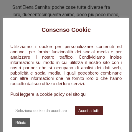
Sant’Elena Sannita: poche case tutte diverse fra
loro, duecentocinquanta anime, poco più poco meno,
e una statua di bronzo che raffigura un arrotino d’altri
Consenso Cookie
tempi. Da qui inizia la storia di Celestino Durante
tornato dal conflitto, anche con qualche ricordo sul
fisico, per riabbracciare papà Giuseppe e mamma
Utilizziamo i cookie per personalizzare contenuti ed
Lucia.
annunci, per fornire funzionalità dei social media e per
analizzare il nostro traffico. Condividiamo inoltre
informazioni sul modo in cui utilizza il nostro sito con i
Il duro lavoro della terra e qualche capo di
nostri partner che si occupano di analisi dei dati web,
bestiame, erano state e sono le uniche risorse
pubblicità e social media, i quali potrebbero combinarle
economiche e di vita per la maggioranza della
con altre informazioni che ha fornito loro o che hanno
raccolto dal suo utilizzo dei loro servizi.
comunità santelenese: ma molti di quei ragazzi
avevano una grande maestria sotto le loro mani, le
Puoi leggere la cookie policy del sito
qui
forbici, i coltelli e qualsiasi strumento da taglio e di
lama tornavano come nuovi. Celestino raccoglie le
Seleziona cookie da accettare
Accetta tutti
poche cose che ha e con Luisa, divenuta sua
moglie, decidono di partire per Roma. Con lui
Rifiuta
partono in tanti. Ognuno per la propria strada e i