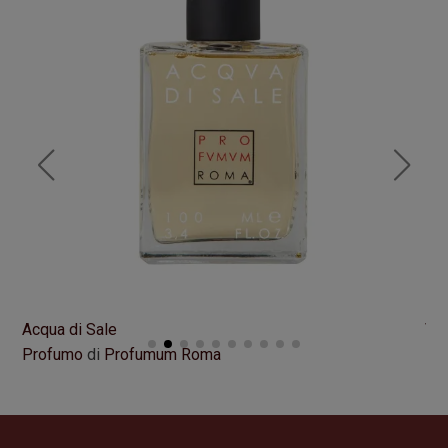
Acqua di Sale
VI
Profumo
di
Profumum Roma
Pr
Formato
100 ml
Fo
195,00
€
21