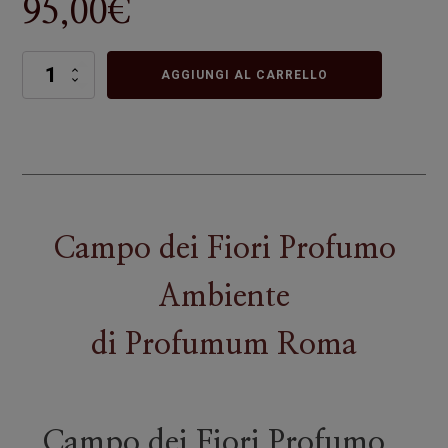
95,00
€
Campo
AGGIUNGI AL CARRELLO
dei
Fiori
Profumo
Ambiente
quantità
Campo dei Fiori Profumo
Ambiente
di
Profumum Roma
Campo dei Fiori Profumo