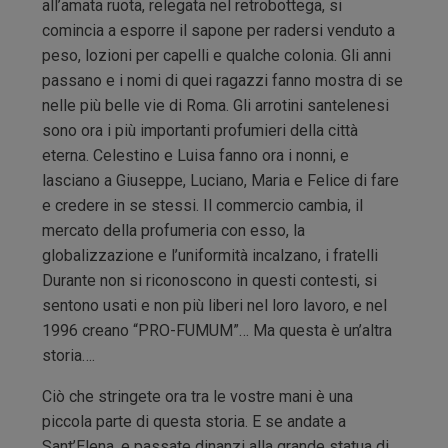
all’amata ruota, relegata nel retrobottega, si
comincia a esporre il sapone per radersi venduto a
peso, lozioni per capelli e qualche colonia. Gli anni
passano e i nomi di quei ragazzi fanno mostra di se
nelle più belle vie di Roma. Gli arrotini santelenesi
sono ora i più importanti profumieri della città
eterna. Celestino e Luisa fanno ora i nonni, e
lasciano a Giuseppe, Luciano, Maria e Felice di fare
e credere in se stessi. Il commercio cambia, il
mercato della profumeria con esso, la
globalizzazione e l’uniformità incalzano, i fratelli
Durante non si riconoscono in questi contesti, si
sentono usati e non più liberi nel loro lavoro, e nel
1996 creano “PRO-FUMUM”… Ma questa è un’altra
storia….
Ciò che stringete ora tra le vostre mani è una
piccola parte di questa storia. E se andate a
Sant’Elena, e passate dinanzi alla grande statua di