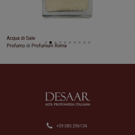
Acqua di Sale
VI
Profumo
di
Profumum Roma
Pr
Formato
100 ml
Fo
195,00
€
21
+39 085 296134