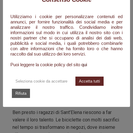
Il duro lavoro della terra e qualche capo di
bestiame, erano state e sono le uniche risorse
Utilizziamo i cookie per personalizzare contenuti ed
economiche e di vita per la maggioranza della
annunci, per fornire funzionalità dei social media e per
comunità santelenese: ma molti di quei ragazzi
analizzare il nostro traffico. Condividiamo inoltre
informazioni sul modo in cui utilizza il nostro sito con i
avevano una grande maestria sotto le loro mani, le
nostri partner che si occupano di analisi dei dati web,
forbici, i coltelli e qualsiasi strumento da taglio e di
pubblicità e social media, i quali potrebbero combinarle
lama tornavano come nuovi. Celestino raccoglie le
con altre informazioni che ha fornito loro o che hanno
raccolto dal suo utilizzo dei loro servizi.
poche cose che ha e con Luisa, divenuta sua
moglie, decidono di partire per Roma. Con lui
Puoi leggere la cookie policy del sito
qui
partono in tanti. Ognuno per la propria strada e i
propri sogni, ciascuno di loro con una bicicletta
Seleziona cookie da accettare
Accetta tutti
attrezzata alla bisogna, qualcuno più fortunato con
una lambretta, inizia a girare per lungo e per largo la
Rifiuta
città.
Ben presto i ragazzi di Sant’Elena riescono a far
valere il loro talento. Le biciclette con molti sacrifici
nel tempo si trasformano in negozi, dove insieme