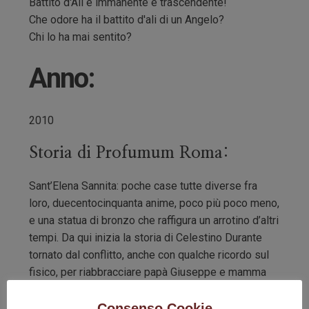
Battito d'Ali è immanente e trascendente!
Che odore ha il battito d'ali di un Angelo?
Chi lo ha mai sentito?
Anno:
2010
Storia di Profumum Roma:
Sant’Elena Sannita: poche case tutte diverse fra
loro, duecentocinquanta anime, poco più poco meno,
e una statua di bronzo che raffigura un arrotino d’altri
tempi. Da qui inizia la storia di Celestino Durante
tornato dal conflitto, anche con qualche ricordo sul
fisico, per riabbracciare papà Giuseppe e mamma
Lucia.
Consenso Cookie