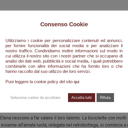
Consenso Cookie
um Roma:
Utilizziamo i cookie per personalizzare contenuti ed annunci,
se tutte diverse fra loro, duecentocinquanta anime, poco più poc
per fornire funzionalità dei social media e per analizzare il
nostro traffico. Condividiamo inoltre informazioni sul modo in
no d’altri tempi. Da qui inizia la storia di Celestino Durante torna
cui utilizza il nostro sito con i nostri partner che si occupano di
 per riabbracciare papà Giuseppe e mamma Lucia.
analisi dei dati web, pubblicità e social media, i quali potrebbero
combinarle con altre informazioni che ha fornito loro o che
 qualche capo di bestiame, erano state e sono le uniche risorse ec
hanno raccolto dal suo utilizzo dei loro servizi.
santelenese: ma molti di quei ragazzi avevano una grande maestri
Puoi leggere la cookie policy del sito
qui
asi strumento da taglio e di lama tornavano come nuovi. Celestino 
 moglie, decidono di partire per Roma. Con lui partono in tanti. Og
Seleziona cookie da accettare
Accetta tutti
Rifiuta
oro con una bicicletta attrezzata alla bisogna, qualcuno più fortuna
la città.
Elena riescono a far valere il loro talento. Le biciclette con molti 
insieme all’amata ruota, relegata nel retrobottega, si comincia a