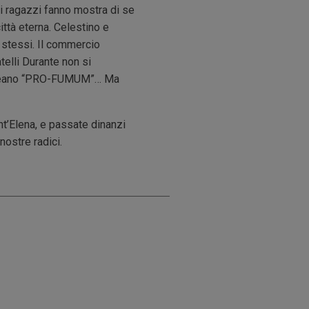
ei ragazzi fanno mostra di se
ittà eterna. Celestino e
e stessi. Il commercio
telli Durante non si
96 creano “PRO-FUMUM”… Ma
nt’Elena, e passate dinanzi
nostre radici.