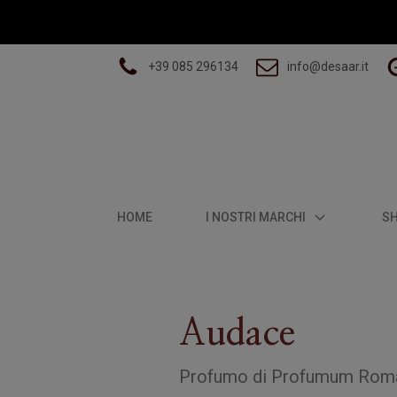
+39 085 296134
info@desaar.it
HOME
I NOSTRI MARCHI
S
Audace
Profumo
di
Profumum Rom