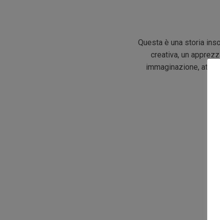
Questa è una storia inso
creativa, un apprezz
immaginazione, attenz