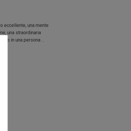
aso eccellente, una mente
ne, una straordinaria
ato in una persona ...