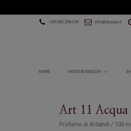
+39 085 296134
info@desaar.it
HOME
I NOSTRI MARCHI
S
Art 11 Acqua
Profumo
di
Artlandi
/
100 m