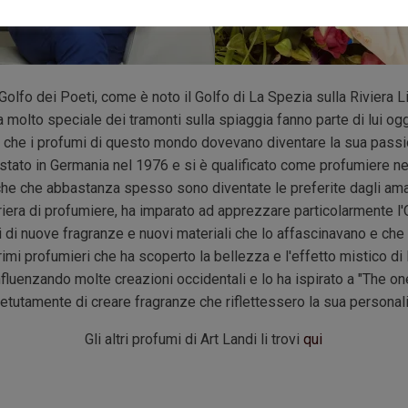
 Golfo dei Poeti, come è noto il Golfo di La Spezia sulla Riviera Li
 molto speciale dei tramonti sulla spiaggia fanno parte di lui og
 che i profumi di questo mondo dovevano diventare la sua passione
istato in Germania nel 1976 e si è qualificato come profumiere ne
e che abbastanza spesso sono diventate le preferite dagli amant
iera di profumiere, ha imparato ad apprezzare particolarmente l'
di nuove fragranze e nuovi materiali che lo affascinavano e che l
imi profumieri che ha scoperto la bellezza e l'effetto mistico di
nfluenzando molte creazioni occidentali e lo ha ispirato a "The o
petutamente di creare fragranze che riflettessero la sua personali
Gli altri profumi di Art Landi li trovi
qui