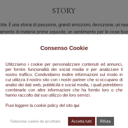
STORY
lita. È una storia di passione, grandi emozioni, devozione, un n
amento di materie prime squisite, un sentimento per le cose buo
ione ai dettagli, un'ottima memoria e tanta pazienza. Tutto combin
Consenso Cookie
Arturetto Landi
Utilizziamo i cookie per personalizzare contenuti ed annunci,
per fornire funzionalità dei social media e per analizzare il
nostro traffico. Condividiamo inoltre informazioni sul modo in
cui utilizza il nostro sito con i nostri partner che si occupano di
analisi dei dati web, pubblicità e social media, i quali potrebbero
combinarle con altre informazioni che ha fornito loro o che
hanno raccolto dal suo utilizzo dei loro servizi.
Puoi leggere la cookie policy del sito
qui
Seleziona cookie da accettare
Accetta tutti
Rifiuta