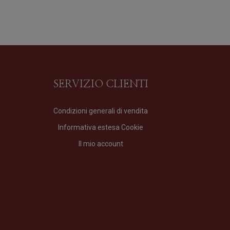
SERVIZIO CLIENTI
Condizioni generali di vendita
Informativa estesa Cookie
Art 11 Acqua Tua
Il mio account
Profumo
di
Artlandi
Formato
100 ml
165,00
€