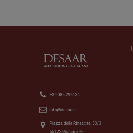
Art 12 Per Me Ma
Profumo
di
Artlandi
+39 085 296134
Formato
100 ml
165,00
€
info@desaar.it
Piazza della Rinascita, 50/3
65122 Pescara PE