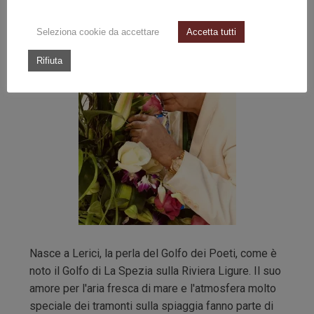
Seleziona cookie da accettare
Accetta tutti
Rifiuta
Nasce a Lerici, la perla del Golfo dei Poeti, come è
noto il Golfo di La Spezia sulla Riviera Ligure. Il suo
amore per l'aria fresca di mare e l'atmosfera molto
speciale dei tramonti sulla spiaggia fanno parte di