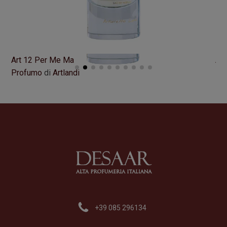
Art 12 Per Me Ma
Art
Profumo
di
Artlandi
Pr
Formato
100 ml
Fo
165,00
€
16
+39 085 296134