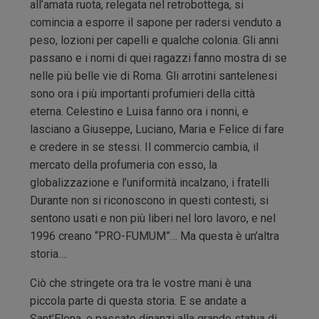
all’amata ruota, relegata nel retrobottega, si
comincia a esporre il sapone per radersi venduto a
peso, lozioni per capelli e qualche colonia. Gli anni
passano e i nomi di quei ragazzi fanno mostra di se
nelle più belle vie di Roma. Gli arrotini santelenesi
sono ora i più importanti profumieri della città
eterna. Celestino e Luisa fanno ora i nonni, e
lasciano a Giuseppe, Luciano, Maria e Felice di fare
e credere in se stessi. Il commercio cambia, il
mercato della profumeria con esso, la
globalizzazione e l’uniformità incalzano, i fratelli
Durante non si riconoscono in questi contesti, si
sentono usati e non più liberi nel loro lavoro, e nel
1996 creano “PRO-FUMUM”… Ma questa è un’altra
storia….
Ciò che stringete ora tra le vostre mani è una
piccola parte di questa storia. E se andate a
Sant’Elena, e passate dinanzi alla grande statua di