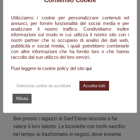
Il duro lavoro della terra e qualche capo di
bestiame, erano state e sono le uniche risorse
Utilizziamo i cookie per personalizzare contenuti ed
economiche e di vita per la maggioranza della
annunci, per fornire funzionalità dei social media e per
comunità santelenese: ma molti di quei ragazzi
analizzare il nostro traffico. Condividiamo inoltre
informazioni sul modo in cui utilizza il nostro sito con i
avevano una grande maestria sotto le loro mani, le
nostri partner che si occupano di analisi dei dati web,
forbici, i coltelli e qualsiasi strumento da taglio e di
pubblicità e social media, i quali potrebbero combinarle
lama tornavano come nuovi. Celestino raccoglie le
con altre informazioni che ha fornito loro o che hanno
raccolto dal suo utilizzo dei loro servizi.
poche cose che ha e con Luisa, divenuta sua
moglie, decidono di partire per Roma. Con lui
Puoi leggere la cookie policy del sito
qui
partono in tanti. Ognuno per la propria strada e i
propri sogni, ciascuno di loro con una bicicletta
Seleziona cookie da accettare
Accetta tutti
attrezzata alla bisogna, qualcuno più fortunato con
una lambretta, inizia a girare per lungo e per largo la
Rifiuta
città.
Ben presto i ragazzi di Sant’Elena riescono a far
valere il loro talento. Le biciclette con molti sacrifici
nel tempo si trasformano in negozi, dove insieme