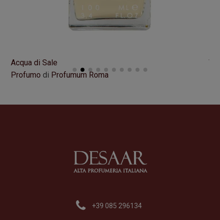
Acqua di Sale
VI
Profumo
di
Profumum Roma
Pr
Formato
100 ml
Fo
195,00
€
21
+39 085 296134