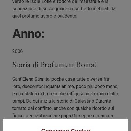
verso le isole Eolie e l'odore del maestrale e la
sensazione di sorseggiare un sorbetto inebriati da
quel profumo aspro e suadente.
Anno:
2006
Storia di Profumum Roma:
Sant’Elena Sannita: poche case tutte diverse fra
loro, duecentocinquanta anime, poco più poco meno,
e una statua di bronzo che raffigura un arrotino d’altri
tempi. Da qui inizia la storia di Celestino Durante
tornato dal conflitto, anche con qualche ricordo sul
fisico, per riabbracciare papà Giuseppe e mamma
Lucia.
Consenso Cookie