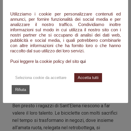
bestiame, erano state e sono le uniche risorse
economiche e di vita per la maggioranza della
Utilizziamo i cookie per personalizzare contenuti ed
annunci, per fornire funzionalità dei social media e per
comunità santelenese: ma molti di quei ragazzi
analizzare il nostro traffico. Condividiamo inoltre
avevano una grande maestria sotto le loro mani, le
informazioni sul modo in cui utilizza il nostro sito con i
forbici, i coltelli e qualsiasi strumento da taglio e di
nostri partner che si occupano di analisi dei dati web,
pubblicità e social media, i quali potrebbero combinarle
lama tornavano come nuovi. Celestino raccoglie le
con altre informazioni che ha fornito loro o che hanno
poche cose che ha e con Luisa, divenuta sua
raccolto dal suo utilizzo dei loro servizi.
moglie, decidono di partire per Roma. Con lui
Puoi leggere la cookie policy del sito
qui
partono in tanti. Ognuno per la propria strada e i
propri sogni, ciascuno di loro con una bicicletta
Seleziona cookie da accettare
Accetta tutti
attrezzata alla bisogna, qualcuno più fortunato con
una lambretta, inizia a girare per lungo e per largo la
Rifiuta
città.
Ben presto i ragazzi di Sant’Elena riescono a far
valere il loro talento. Le biciclette con molti sacrifici
nel tempo si trasformano in negozi, dove insieme
all’amata ruota, relegata nel retrobottega, si