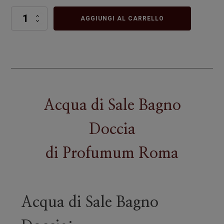
Acqua
AGGIUNGI AL CARRELLO
di
Sale
Bagno
Doccia
quantità
Acqua di Sale Bagno
Doccia
di
Profumum Roma
Acqua di Sale Bagno