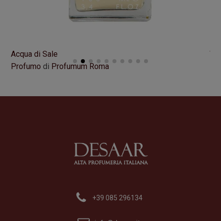
Acqua di Sale
VI
Profumo
di
Profumum Roma
Pr
Formato
100 ml
Fo
195,00
€
21
+39 085 296134