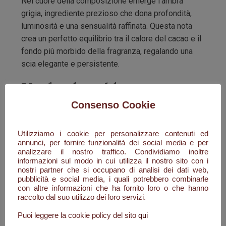
Nel cuore della composizione emerge l'ambra
grigia, ingrediente prezioso che dona profondità,
luminosità e una sensualità raffinata. Questa nota
crea un perfetto equilibrio tra il calore del cacao e il
fondo più morbido della fragranza, regalando una
scia elegante e persistente.
Un fondo caldo e
Consenso Cookie
irresistibile
Utilizziamo i cookie per personalizzare contenuti ed
La mandorla amara conclude la composizione con
annunci, per fornire funzionalità dei social media e per
analizzare il nostro traffico. Condividiamo inoltre
un accordo cremoso, leggermente tostato e
informazioni sul modo in cui utilizza il nostro sito con i
raffinato. Questa nota rende Zeta immediatamente
nostri partner che si occupano di analisi dei dati web,
riconoscibile, donando una sensazione vellutata che
pubblicità e social media, i quali potrebbero combinarle
con altre informazioni che ha fornito loro o che hanno
permane sulla pelle per molte ore e rende la
raccolto dal suo utilizzo dei loro servizi.
fragranza estremamente seducente.
Puoi leggere la cookie policy del sito
qui
Il risultato è un profumo lineare nella sua