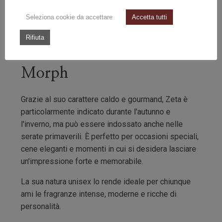
evoluzione, ma ricco di sfumature e incredibilmente
Seleziona cookie da accettare
Accetta tutti
coinvolgente.
Rifiuta
Quando indossare Zeta
Morph
Grazie al suo carattere caldo e gourmand, Zeta è
particolarmente indicato durante l'autunno e
l'inverno, ma può essere indossato anche nelle
serate primaverili. È perfetto per occasioni speciali,
cene eleganti e momenti in cui si desidera lasciare
un'impressione forte e memorabile.
La sua natura unisex lo rende ideale per chiunque
ami le fragranze intense, moderne e ricche di
personalità.