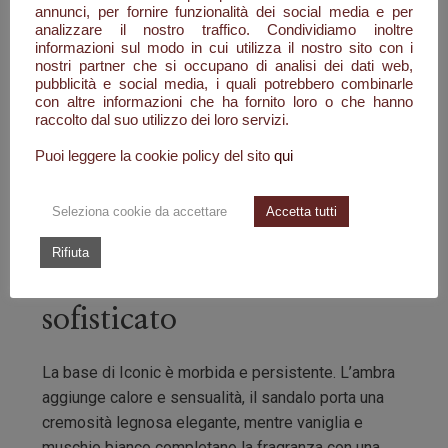
annunci, per fornire funzionalità dei social media e per
Un cuore elegante e
analizzare il nostro traffico. Condividiamo inoltre
informazioni sul modo in cui utilizza il nostro sito con i
strutturato
nostri partner che si occupano di analisi dei dati web,
pubblicità e social media, i quali potrebbero combinarle
con altre informazioni che ha fornito loro o che hanno
Nel cuore della fragranza emergono iris e
raccolto dal suo utilizzo dei loro servizi.
gelsomino, che creano un accordo floreale
Puoi leggere la cookie policy del sito
qui
sofisticato e moderno. Il legno di cedro dona
struttura e profondità, bilanciando perfettamente la
Seleziona cookie da accettare
Accetta tutti
parte più luminosa della composizione.
Rifiuta
Un fondo caldo e
sofisticato
La base di Iconic è morbida e persistente. L’ambra
aggiunge calore e sensualità, il sandalo porta una
cremosità legnosa elegante, mentre vaniglia e
muschio bianco completano la fragranza con una