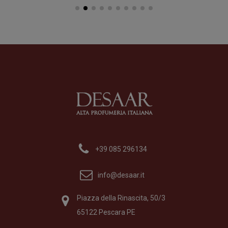
Ico
Pr
Fo
Rose J
15
Profumo
di
Morph
Formato
100 ml
150,00
€
+39 085 296134
info@desaar.it
Piazza della Rinascita, 50/3
65122 Pescara PE