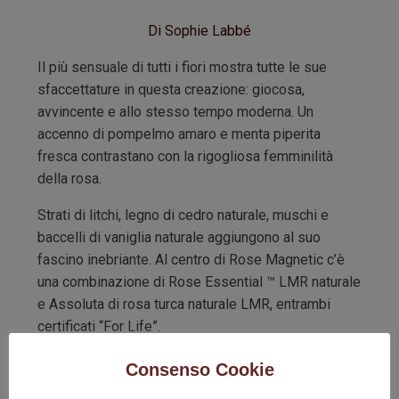
Di Sophie Labbé
Il più sensuale di tutti i fiori mostra tutte le sue
sfaccettature in questa creazione: giocosa,
avvincente e allo stesso tempo moderna. Un
accenno di pompelmo amaro e menta piperita
fresca contrastano con la rigogliosa femminilità
della rosa.
Strati di litchi, legno di cedro naturale, muschi e
baccelli di vaniglia naturale aggiungono al suo
fascino inebriante. Al centro di Rose Magnetic c’è
una combinazione di Rose Essential ™ LMR naturale
e Assoluta di rosa turca naturale LMR, entrambi
certificati “For Life”.
Ciascuno è
prodotto in modo sostenibile
, con
Consenso Cookie
l’obiettivo di fornire salari più stabili alle comunità