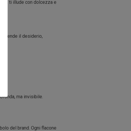
iso, ti illude con dolcezza e
.
accende il desiderio,
ofonda, ma invisibile.
bolo del brand. Ogni flacone