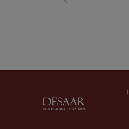
PASSION ISLAND
Profumo
di
mes bisous
Formato
100 ml
260,00
€