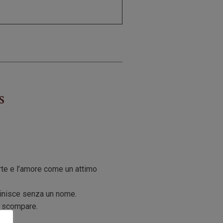
s
arte e l’amore come un attimo
 finisce senza un nome.
i scompare.