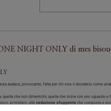
ONE NIGHT ONLY
di
mes bisou
LY
nza audace, provocante, fatta per chi vive il desiderio come un’
a, quella che non dimentichi, quella che inizia con uno sguardo e
ioco, al mistero, alla
seduzione sfuggente
che conquista e po