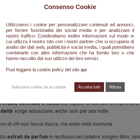
iso,
eclettico come un caleidoscopio
. Ti avvolge senza preavv
Consenso Cookie
to.
 impetuosa, quasi pericolosa. Ma proprio per questo, irresistibile
Utilizziamo i cookie per personalizzare contenuti ed annunci,
ia possedere
per fornire funzionalità dei social media e per analizzare il
. Ti sfiora, ti conquista, ti strega. E poi svanisce.
nostro traffico. Condividiamo inoltre informazioni sul modo in
lui: fluide, ambigue, camaleontiche. Un’esplosione iniziale che 
cui utilizza il nostro sito con i nostri partner che si occupano di
abile e da un fondo carnale, vellutato, magnetico.
analisi dei dati web, pubblicità e social media, i quali potrebbero
combinarle con altre informazioni che ha fornito loro o che
hanno raccolto dal suo utilizzo dei loro servizi.
a, la sua proposta ti alletta.
elle nera, un gemito, meraviglioso… ormai è sera.
Puoi leggere la cookie policy del sito
qui
tuo nome”... questa è la sua fama.
.»
Seleziona cookie da accettare
Accetta tutti
Rifiuta
e la notte come un teatro.
rofumo sensuale e notturno
, capace di lasciare un’impronta pr
deltà
: esige adorazione, anche solo per una notte.
umo di chi non lascia tracce, ma resta nella memoria
esto
extrait de parfum
è racchiuso nel celebre scrigno-libro, sim