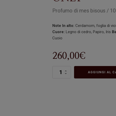
Profumo
di
mes bisous
/
10
Note
In alto:
Cerdamom, foglia di vio
Cuore:
Legno di cedro, Papiro, Iris
Ba
Cuoio
260,00
€
ONE
AGGIUNGI AL C
NIGHT
ONLY
quantità