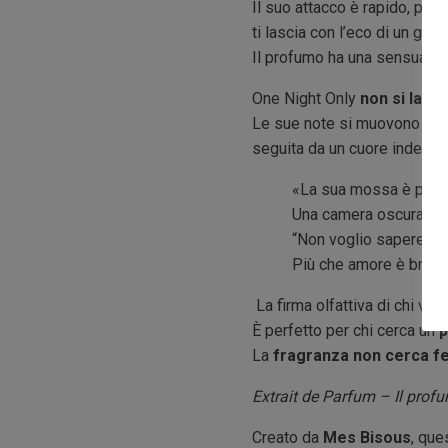
Il suo attacco è rapido, prec
ti lascia con l’eco di un gemi
Il profumo ha una sensualità
One Night Only
non si lasc
Le sue note si muovono come 
seguita da un cuore indecifr
«La sua mossa è perfett
Una camera oscura in p
“Non voglio sapere il 
Più che amore è brama
La firma olfattiva di chi viv
È perfetto per chi cerca un
p
La
fragranza non cerca fe
Extrait de Parfum – Il prof
Creato da
Mes Bisous
, qu