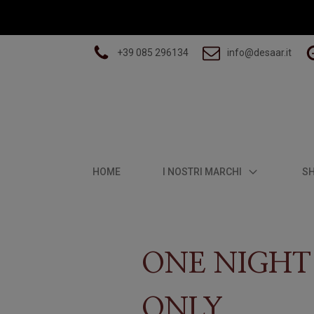
+39 085 296134
info@desaar.it
HOME
I NOSTRI MARCHI
S
ONE NIGHT
ONLY