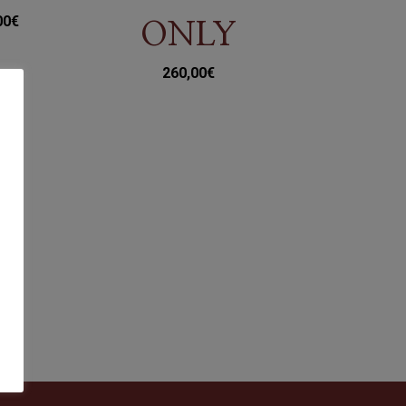
00
€
ONLY
260,00
€