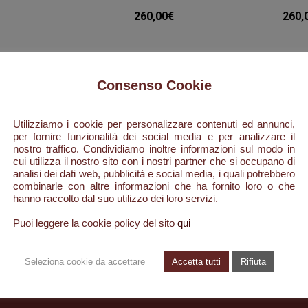
260,00
€
260,
SION
TOBACCO
Consenso Cookie
LAND
FLIRTING
Utilizziamo i cookie per personalizzare contenuti ed annunci,
per fornire funzionalità dei social media e per analizzare il
nostro traffico. Condividiamo inoltre informazioni sul modo in
0,00
€
WITH
cui utilizza il nostro sito con i nostri partner che si occupano di
analisi dei dati web, pubblicità e social media, i quali potrebbero
combinarle con altre informazioni che ha fornito loro o che
VANILLA
hanno raccolto dal suo utilizzo dei loro servizi.
Puoi leggere la cookie policy del sito
qui
260,00
€
Seleziona cookie da accettare
Accetta tutti
Rifiuta