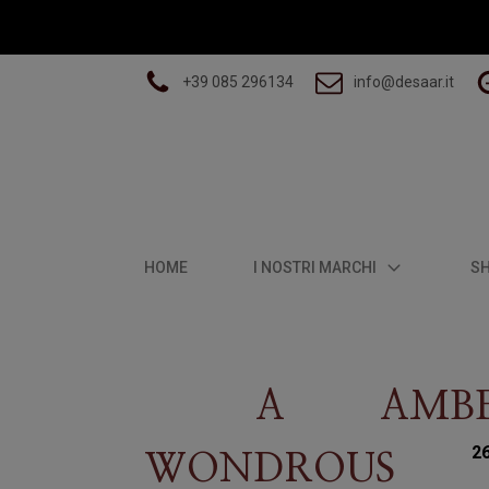
+39 085 296134
info@desaar.it
HOME
I NOSTRI MARCHI
S
A
AMB
2
WONDROUS