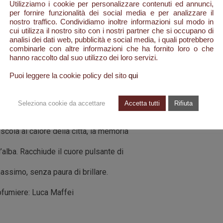
Utilizziamo i cookie per personalizzare contenuti ed annunci,
n naturalezza. È la celebrazione di
per fornire funzionalità dei social media e per analizzare il
nostro traffico. Condividiamo inoltre informazioni sul modo in
tra il sole abbacinante e le notti senza
cui utilizza il nostro sito con i nostri partner che si occupano di
analisi dei dati web, pubblicità e social media, i quali potrebbero
 palcoscenico e ogni suono un invito a
combinarle con altre informazioni che ha fornito loro o che
hanno raccolto dal suo utilizzo dei loro servizi.
ciarsi andare.
Puoi leggere la cookie policy del sito
qui
incontro tra il suo spirito ribelle e la
Seleziona cookie da accettare
Accetta tutti
Rifiuta
so deciso di chi balla senza regole, il
cola al calore della città, la memoria
l’alba. Racchiude il cuore pulsante di
assimo, senza paura di brillare.
fumiere: Luca Maffei