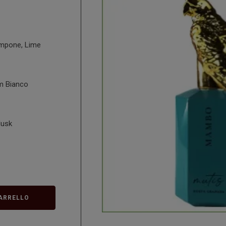
ampone, Lime
um Bianco
Musk
ARRELLO