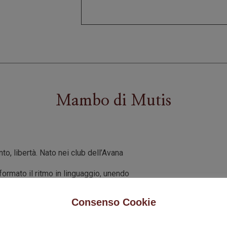
Mambo
di
Mutis
o, libertà. Nato nei club dell’Avana
formato il ritmo in linguaggio, unendo
e in un’esplosione di energia. Cuba lo
Consenso Cookie
 tra percussioni incalzanti e corpi che