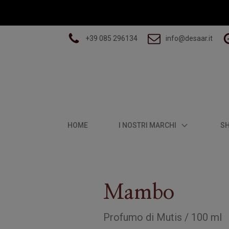
+39 085 296134
info@desaar.it
HOME
I NOSTRI MARCHI
S
Mambo
Profumo
di
Mutis
/
100 ml