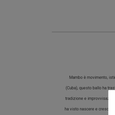
Mambo è movimento, istint
(Cuba), questo ballo ha tras
tradizione e improvvisazion
ha visto nascere e crescere,