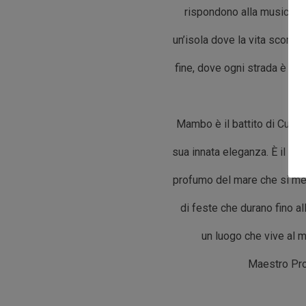
rispondono alla musica co
un’isola dove la vita scorre 
fine, dove ogni strada è un
las
Mambo è il battito di Cuba, l’
sua innata eleganza. È il pas
profumo del mare che si mes
di feste che durano fino al
un luogo che vive al m
Maestro Pro