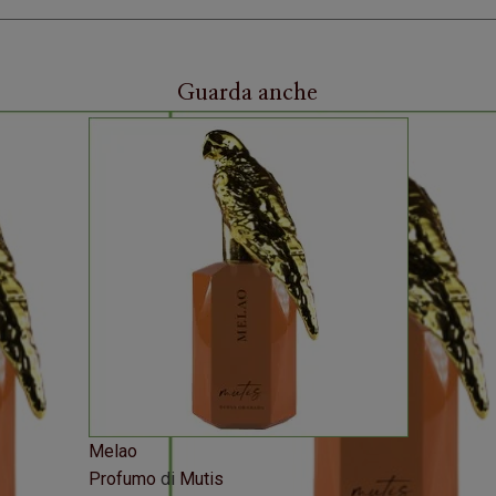
Guarda anche
Melao
Profumo
di
Mutis