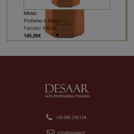
Melao
Profumo
di
Mutis
Formato
100 ml
165,00
€
+39 085 296134
info@desaar.it