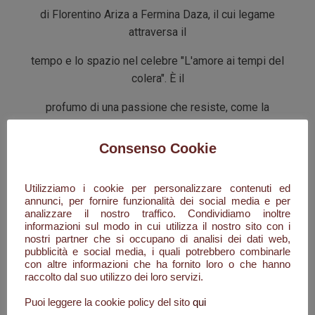
di Florentino Ariza a Fermina Daza, il cui legame
attraversa il
tempo e lo spazio nel celebre "L'amore ai tempi del
colera". È il
profumo di una passione che resiste, come la
memoria di un
Consenso Cookie
amore che sopravvive alla distanza e alla solitudine.
Un amore
Utilizziamo i cookie per personalizzare contenuti ed
che, proprio come il tesoro nascosto nel galeone
annunci, per fornire funzionalità dei social media e per
analizzare il nostro traffico. Condividiamo inoltre
San José, trova la
informazioni sul modo in cui utilizza il nostro sito con i
nostri partner che si occupano di analisi dei dati web,
sua forza nei ricordi e nel desiderio che persiste
pubblicità e social media, i quali potrebbero combinarle
nel tempo.
con altre informazioni che ha fornito loro o che hanno
raccolto dal suo utilizzo dei loro servizi.
Bolero evoca i balconi di Cartagena de Indias
Puoi leggere la cookie policy del sito
qui
(Colombia), dove i