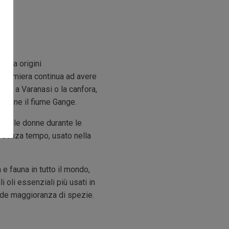
a ha origini
 profumiera continua ad avere
enze a Varanasi o la canfora,
nazione il fiume Gange.
i delle donne durante le
o senza tempo, usato nella
 e fauna in tutto il mondo,
 oli essenziali più usati in
rande maggioranza di spezie.