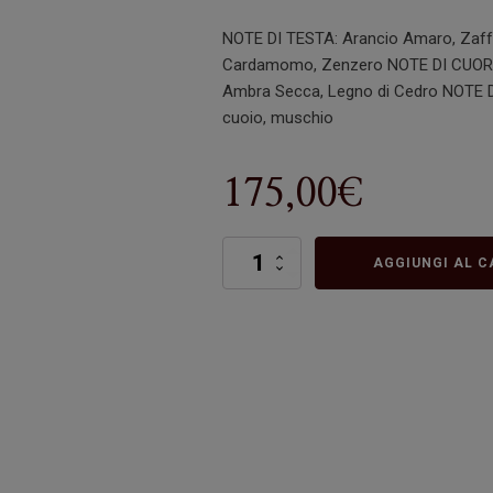
NOTE DI TESTA: Arancio Amaro, Zaff
Cardamomo, Zenzero NOTE DI CUORE:
Ambra Secca, Legno di Cedro NOTE DI
cuoio, muschio
175,00
€
Light
AGGIUNGI AL C
Of
The
Earth
quantità