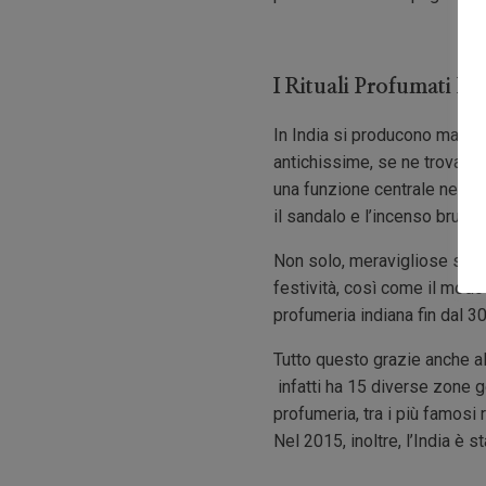
I Rituali Profumati In
In India si producono materi
antichissime, se ne trova trac
una funzione centrale nella v
il sandalo e l’incenso bruciat
Non solo, meravigliose sono 
festività, così come il modo
profumeria indiana fin dal 30
Tutto questo grazie anche al 
infatti ha 15 diverse zone ge
profumeria, tra i più famosi
Nel 2015, inoltre, l’India è s