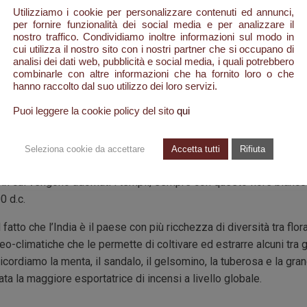
Utilizziamo i cookie per personalizzare contenuti ed annunci,
per fornire funzionalità dei social media e per analizzare il
nostro traffico. Condividiamo inoltre informazioni sul modo in
cui utilizza il nostro sito con i nostri partner che si occupano di
diani
analisi dei dati web, pubblicità e social media, i quali potrebbero
combinarle con altre informazioni che ha fornito loro o che
e prime di eccezionale qualità da 2500 anni e la profumeria indian
hanno raccolto dal suo utilizzo dei loro servizi.
cia in moltissimi testi religiosi e ritualistici. Tutt’ora la cultura
Puoi leggere la cookie policy del sito
qui
ita spirituale indiana, come i fiori sulle spoglie cosparse di ess
i durante il Ganga Aarti, rituale alla dea purificatrice Ganga, incar
Seleziona cookie da accettare
Accetta tutti
Rifiuta
le acconciature e le decorazioni fatte con il gelsomino sui corp
 in cui vengono adornati i templi, sempre con questo fiore bianc
0 d.c.
fatto che l’India è il paese con più ricchezza di diversità tra flora
o-climatiche che le permette di coltivare ed estrarre alcuni tra gli
 ricordiamo la menta, il sandalo, il gelsomino, la tuberosa e la g
tata la maggiore esportatrice di incensi a livello globale.