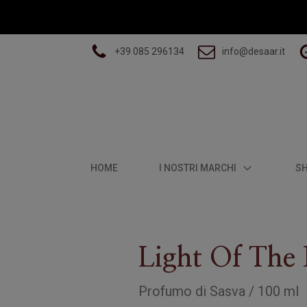
+39 085 296134
info@desaar.it
HOME
I NOSTRI MARCHI
S
Light Of The 
Profumo
di
Sasva
/
100 ml