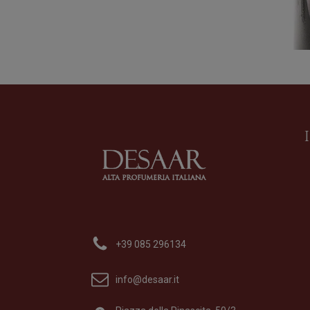
MOHA
Profumo
di
Sasva
+39 085 296134
Formato
100 ml
175,00
€
info@desaar.it