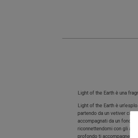
Light of the Earth è una fra
Light of the Earth è un’espl
partendo da un vetiver cipri
accompagnati da un fondo le
riconnettendomi con gli aspe
profondo ti accompagnerà in