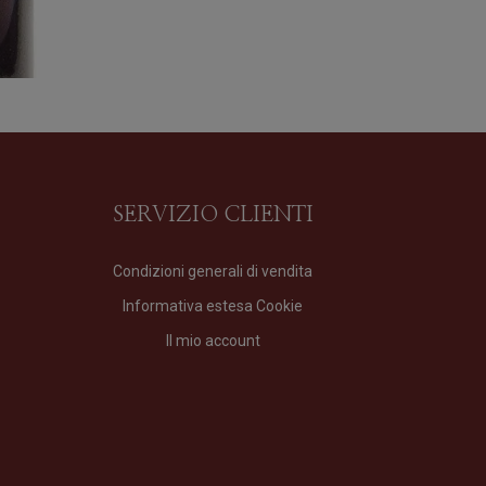
SERVIZIO CLIENTI
Condizioni generali di vendita
Informativa estesa Cookie
Le Notti di Goa SAPNA
Il mio account
Profumo
di
Sasva
Formato
100 ml
175,00
€