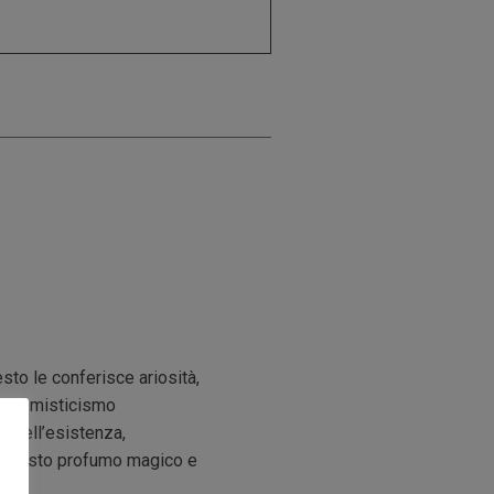
sto le conferisce ariosità,
ità e misticismo
 dell’esistenza,
i. Questo profumo magico e