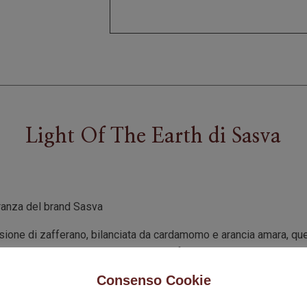
Light Of The Earth
di
Sasva
granza del brand Sasva
osione di zafferano, bilanciata da cardamomo e arancia amara, que
ato e ambra per creare il cuore del profumo, che vanta atemporal
gnoso. Voglio connettermi con l’universo e immergermi nel cuore
Consenso Cookie
tti informi dell’essere, per cercare la profondità degli element
 un viaggio sensoriale unico ed enigmatico.