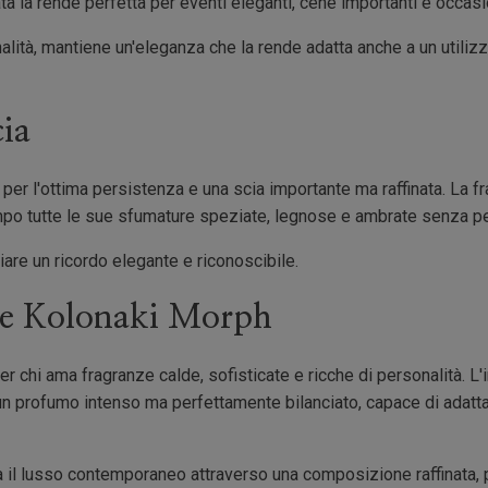
a la rende perfetta per eventi eleganti, cene importanti e occasio
lità, mantiene un'eleganza che la rende adatta anche a un utilizz
cia
per l'ottima persistenza e una scia importante ma raffinata. La 
empo tutte le sue sfumature speziate, legnose e ambrate senza pe
are un ricordo elegante e riconoscibile.
ere Kolonaki Morph
er chi ama fragranze calde, sofisticate e ricche di personalità. L'
un profumo intenso ma perfettamente bilanciato, capace di adatta
a il lusso contemporaneo attraverso una composizione raffinata, 