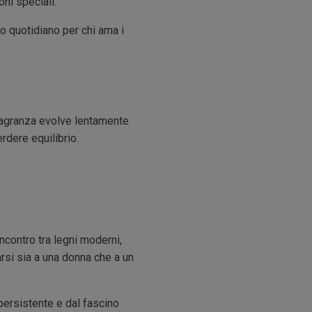
ni speciali.
o quotidiano per chi ama i
fragranza evolve lentamente
rdere equilibrio.
incontro tra legni moderni,
rsi sia a una donna che a un
persistente e dal fascino