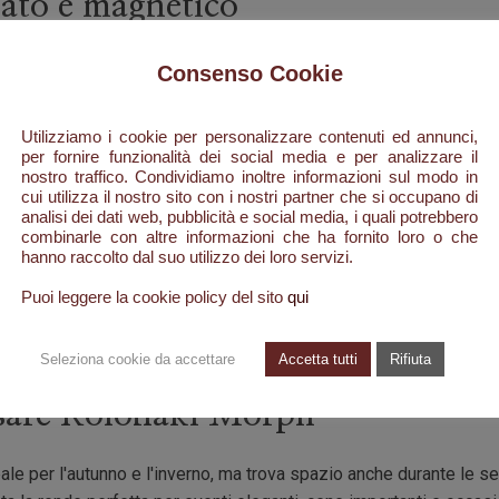
iato e magnetico
 cumino introduce una speziatura calda e sensuale che si unisce 
Consenso Cookie
la composizione con la sua profondità legnosa, donando carattere
Utilizziamo i cookie per personalizzare contenuti ed annunci,
per fornire funzionalità dei social media e per analizzare il
gni e muschi rende Kolonaki una fragranza intensa ma perfettamen
nostro traffico. Condividiamo inoltre informazioni sul modo in
cui utilizza il nostro sito con i nostri partner che si occupano di
analisi dei dati web, pubblicità e social media, i quali potrebbero
 e persistente
combinarle con altre informazioni che ha fornito loro o che
hanno raccolto dal suo utilizzo dei loro servizi.
avvolgente. Il patchouli dona profondità e carattere, l'ambra aggi
Puoi leggere la cookie policy del sito
qui
isce la composizione con una dolcezza raffinata che accompagna 
stente, sofisticata e incredibilmente seducente.
Seleziona cookie da accettare
Accetta tutti
Rifiuta
sare Kolonaki Morph
ale per l'autunno e l'inverno, ma trova spazio anche durante le ser