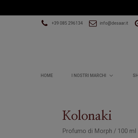
+39 085 296134
info@desaar.it
HOME
I NOSTRI MARCHI
S
Kolonaki
Profumo
di
Morph
/
100 ml