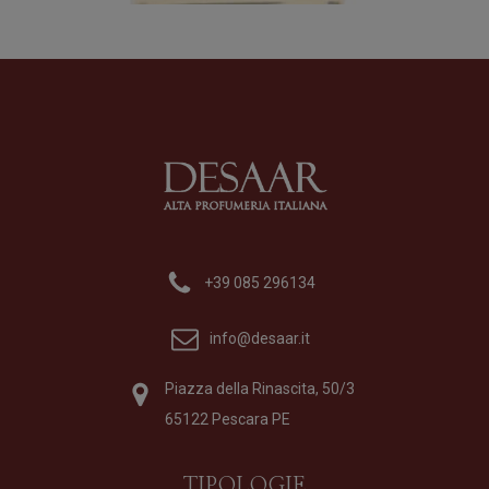
Formato
75 ml
Fo
250,00
€
22
+39 085 296134
info@desaar.it
Piazza della Rinascita, 50/3
65122 Pescara PE
TIPOLOGIE