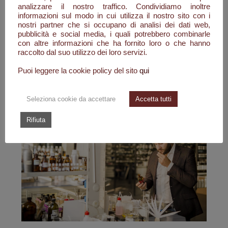
analizzare il nostro traffico. Condividiamo inoltre
studi che trovo molto stimolante e gratificante. Allo
informazioni sul modo in cui utilizza il nostro sito con i
stesso tempo, ho mantenuto intatta la mia grande
nostri partner che si occupano di analisi dei dati web,
passione, il mio amore per l'arte. Un laboratorio di
pubblicità e social media, i quali potrebbero combinarle
con altre informazioni che ha fornito loro o che hanno
fragranze è un luogo in cui arte e ingegneria hanno
raccolto dal suo utilizzo dei loro servizi.
l'opportunità di fondersi insieme: oggi, infatti, sono
l'amministratore delegato di CFF, la più giovane e
Puoi leggere la cookie policy del sito
qui
importante casa di fragranze italiana.
Seleziona cookie da accettare
Accetta tutti
Rifiuta