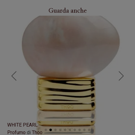
Guarda anche
WHITE PEARL
GU
Profumo
di
Thoo
Pr