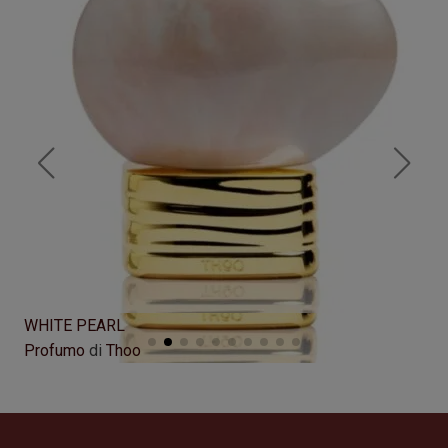
WHITE PEARL
GU
Profumo
di
Thoo
Pr
Formato
75 ml
Fo
250,00
€
22