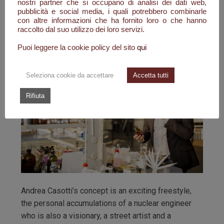
fragranze è un luogo in cui arte e ingegneria hanno
nostri partner che si occupano di analisi dei dati web,
pubblicità e social media, i quali potrebbero combinarle
l'opportunità di fondersi insieme: oggi, infatti, sono
con altre informazioni che ha fornito loro o che hanno
l'amministratore delegato di CFF, la più giovane e
raccolto dal suo utilizzo dei loro servizi.
importante casa di fragranze italiana.
Puoi leggere la cookie policy del sito
qui
Seleziona cookie da accettare
Accetta tutti
Rifiuta
Andrea Casotti’s concept is an exciting freestyle,
the personal accumulations of a nuclear engineer
who is also a visionary, a street artist and a