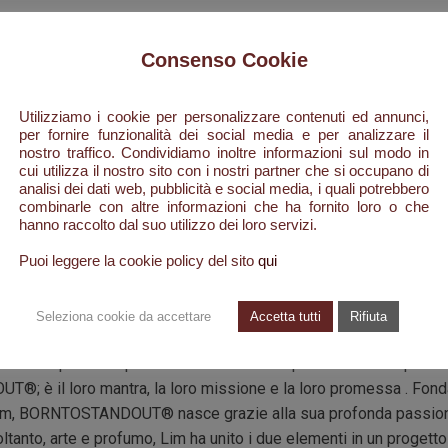
nd Wash 300 ml
Consenso Cookie
rosa, agrumi e legno di sandalo. "Un'atmosfera rinfrescante crea
basilico e legno di sandalo" Anche i nostri corpi hanno bisogno d
iempie l'ambiente circostante. La texture lussuosa di avena e oli
Utilizziamo i cookie per personalizzare contenuti ed annunci,
per fornire funzionalità dei social media e per analizzare il
d idratato.
nostro traffico. Condividiamo inoltre informazioni sul modo in
cui utilizza il nostro sito con i nostri partner che si occupano di
analisi dei dati web, pubblicità e social media, i quali potrebbero
combinarle con altre informazioni che ha fornito loro o che
 mente creativa di alcuni dei più importanti e conosciuti nasi del
hanno raccolto dal suo utilizzo dei loro servizi.
ugey o Nathalie Lorson. All’esterno un richiamo alla tradizione c
Puoi leggere la cookie policy del sito
qui
icatezza e il candore della dinastia reale Joseon. In netto contras
Seleziona cookie da accettare
Accetta tutti
Rifiuta
 e opulente, tutte le creazioni olfattive si rivelano a una secon
ente capaci di captare le nostre fantasie più intime. “Nati per di
 è il loro mantra, la loro missione e la loro promessa . Fonda
im, BORNTOSTANDOUT® nasce grazie alla sua profonda passione
tanto, arte e profumo, Lim ha unito i due elementi in un progetto a