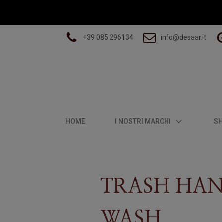
+39 085 296134
info@desaar.it
HOME
I NOSTRI MARCHI
S
TRASH HA
WASH