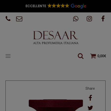
ECCELLENTE
0,00
€
Share