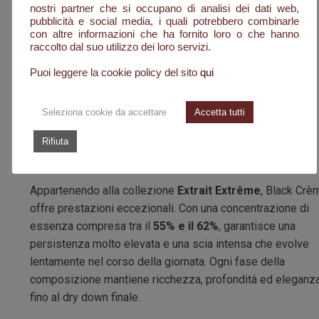
nostri partner che si occupano di analisi dei dati web,
serate primaverili più fresche. È perfetta per occasioni
pubblicità e social media, i quali potrebbero combinarle
speciali, cene eleganti e momenti in cui si desidera
con altre informazioni che ha fornito loro o che hanno
raccolto dal suo utilizzo dei loro servizi.
indossare un profumo capace di lasciare il segno.
Puoi leggere la cookie policy del sito
qui
La sua anima unisex lo rende adatto a chiunque ami le
composizioni cremose, cuoiate e ambrate dal forte
Seleziona cookie da accettare
Accetta tutti
carattere.
Rifiuta
Persistenza e scia
Appartenendo alla collezione
Extrait Extrême
, Black Crè
offre prestazioni eccezionali. Con una concentrazione di
essenza compresa tra il
55% e il 62%
, garantisce una
persistenza molto elevata e una scia intensa che evolve
lentamente nel corso della giornata. Ogni fase della
composizione mantiene ricchezza, profondità ed eleganz
fino al dry down finale.