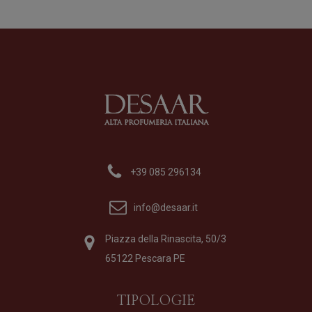
Fo
28
LOUIS XV 1722 Rosè
Profumo
di
Xerjoff
Formato
50 ml
275,00
€
+39 085 296134
info@desaar.it
Piazza della Rinascita, 50/3
65122 Pescara PE
TIPOLOGIE