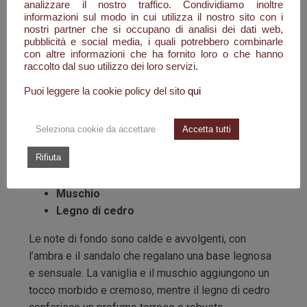
Nel cuore del profumo, le note floreali di geranio e
analizzare il nostro traffico. Condividiamo inoltre
rosa si fondono con l’incenso, che dona una
informazioni sul modo in cui utilizza il nostro sito con i
nostri partner che si occupano di analisi dei dati web,
sensazione di profondità e sacralità. Questa
pubblicità e social media, i quali potrebbero combinarle
combinazione evoca un'atmosfera misteriosa,
con altre informazioni che ha fornito loro o che hanno
raccolto dal suo utilizzo dei loro servizi.
perfetta per una fragranza ispirata a una figura
iconica come Iommi.
Puoi leggere la cookie policy del sito
qui
Note di fondo
:
Seleziona cookie da accettare
Accetta tutti
Ambra
Rifiuta
Sandalo
Vaniglia
Muschio
Legno di cedro
Le note di fondo sono calde e avvolgenti, con
l’ambra e il sandalo che regalano una base legnosa
e sensuale. La vaniglia e il muschio aggiungono un
tocco morbido e cremoso, mentre il legno di cedro