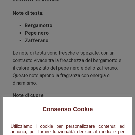
Note di testa
:
Bergamotto
Pepe nero
Zafferano
Le note di testa sono fresche e speziate, con un
contrasto vivace tra la freschezza del bergamotto e
il calore speziato del pepe nero e dello zafferano.
Queste note aprono la fragranza con energia e
dinamismo.
Note di cuore
:
Geranio
Consenso Cookie
Rosa
Incenso
Utilizziamo i cookie per personalizzare contenuti ed
annunci, per fornire funzionalità dei social media e per