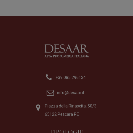
Fo
28
LOUIS XV 1722 Rosè
Profumo
di
Xerjoff
Formato
50 ml
275,00
€
+39 085 296134
info@desaar.it
Piazza della Rinascita, 50/3
65122 Pescara PE
TIPOLOGIE