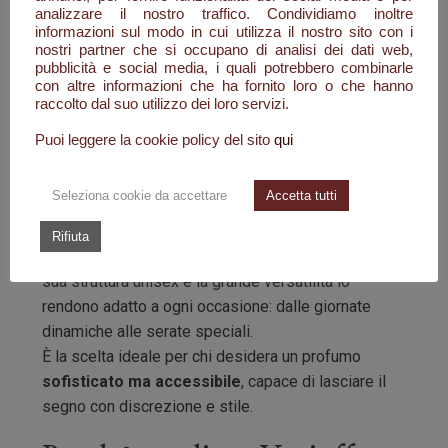
Note di fondo
: Il finale è profondo e
analizzare il nostro traffico. Condividiamo inoltre
sensuale, con
legno di cedro
,
ambra
e
musk
informazioni sul modo in cui utilizza il nostro sito con i
nostri partner che si occupano di analisi dei dati web,
che chiudono la composizione in un abbraccio
pubblicità e social media, i quali potrebbero combinarle
persistente e avvolgente.
con altre informazioni che ha fornito loro o che hanno
raccolto dal suo utilizzo dei loro servizi.
Raffinatezza unisex, per
Puoi leggere la cookie policy del sito
qui
ogni occasione
Seleziona cookie da accettare
Accetta tutti
Xerjoff P.33
è il profumo perfetto per chi vuole
Rifiuta
trasmettere
carisma, eleganza e autenticità
. La
sua struttura unisex e la grande versatilità lo
rendono adatto a ogni occasione: dalle giornate
dinamiche alle serate speciali.
È la scelta ideale per chi desidera un profumo
sofisticato ma accessibile
, capace di lasciare il
segno con discrezione e stile.