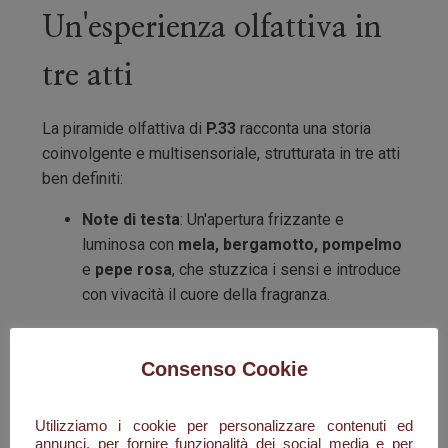
Un'esperienza olfattiva in
tre atti
La piramide olfattiva di
P.33
racconta una storia
coinvolgente e multisensoriale, strutturata in tre atti
ben definiti:
Note di testa
: Un'apertura frizzante e
luminosa con
mela, bergamotto, pompelmo
e
pepe rosa
, che stuzzica i sensi e introduce
con vivacità il cuore della fragranza.
Note di cuore
: La dolce speziatura della
cannella
si intreccia con l’eleganza dell’
iris
e
Consenso Cookie
la freschezza aromatica del
cipresso
,
creando un effetto caldo e raffinato.
Utilizziamo i cookie per personalizzare contenuti ed
annunci, per fornire funzionalità dei social media e per