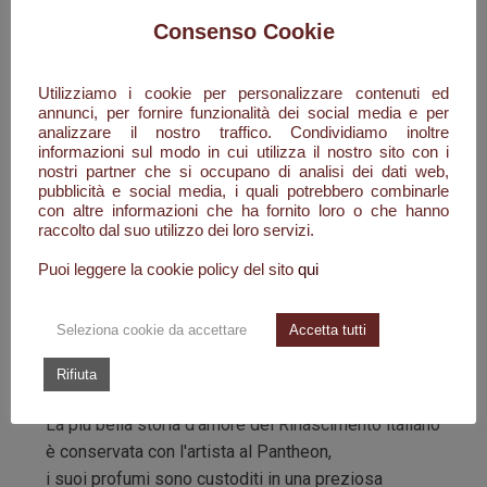
elegante e talentuoso poco più che ventenne.
Consenso Cookie
Persino il Papa decise di abbellire con i suoi dipinti
le stanze del proprio appartamento, e che per farlo
Utilizziamo i cookie per personalizzare contenuti ed
avrebbe ricoperto le opere dei grandi maestri.
annunci, per fornire funzionalità dei social media e per
Fu in quel periodo che il cuore dell'artista
analizzare il nostro traffico. Condividiamo inoltre
informazioni sul modo in cui utilizza il nostro sito con i
visse un amore incontrollabile e travolgente,
nostri partner che si occupano di analisi dei dati web,
non per la donna alla quale era promesso sposo,
pubblicità e social media, i quali potrebbero combinarle
ma per un’umile fornaia di Trastevere: Margherita.
con altre informazioni che ha fornito loro o che hanno
raccolto dal suo utilizzo dei loro servizi.
e accade in un ultima notte di passione
Puoi leggere la cookie policy del sito
qui
con la sua amata Fornarina che egli tornando a casa
da li a pochi giorni si ammalò e morì.
Seleziona cookie da accettare
Accetta tutti
Rimanendo per la storia del tempo fino ai giorni
Rifiuta
nostri l'unico e solo Principe dell'Arte.
La più bella storia d’amore del Rinascimento italiano
è conservata con l'artista al Pantheon,
i suoi profumi sono custoditi in una preziosa