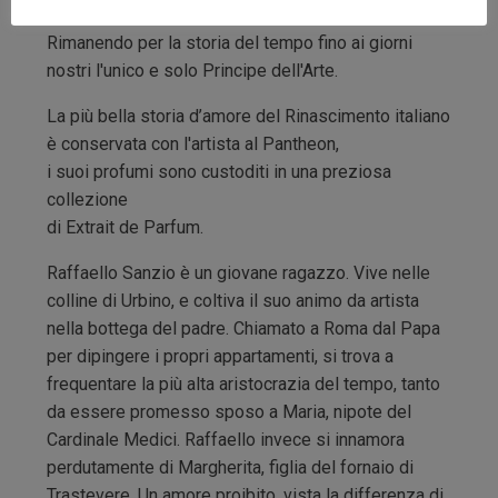
Rimanendo per la storia del tempo fino ai giorni
nostri l'unico e solo Principe dell'Arte.
La più bella storia d’amore del Rinascimento italiano
è conservata con l'artista al Pantheon,
i suoi profumi sono custoditi in una preziosa
collezione
di Extrait de Parfum.
Raffaello Sanzio è un giovane ragazzo. Vive nelle
colline di Urbino, e coltiva il suo animo da artista
nella bottega del padre. Chiamato a Roma dal Papa
per dipingere i propri appartamenti, si trova a
frequentare la più alta aristocrazia del tempo, tanto
da essere promesso sposo a Maria, nipote del
Cardinale Medici.
Raffaello invece si innamora
perdutamente di Margherita, figlia del fornaio di
Trastevere.
Un amore proibito, vista la differenza di