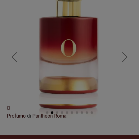
O
NE
Profumo
di
Pantheon Roma
Pr
Formato
100 ml
Fo
340,00
€
16