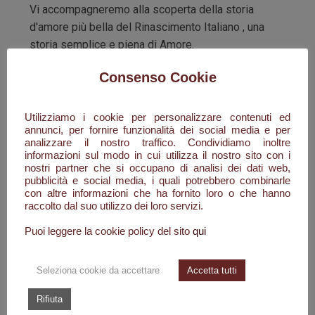
Vi accompagneremo alla scoperta della storia
d'amore più bella del Rinascimento Italiano , una
storia semplice e piena di Amore.
L' Arte di Raffaello era apprezzata ovunque.
Consenso Cookie
Nei salotti aristocratici non si parlava che di quel
ragazzo
Utilizziamo i cookie per personalizzare contenuti ed
elegante e talentuoso poco più che ventenne.
annunci, per fornire funzionalità dei social media e per
analizzare il nostro traffico. Condividiamo inoltre
Persino il Papa decise di abbellire con i suoi dipinti
informazioni sul modo in cui utilizza il nostro sito con i
le stanze del proprio appartamento, e che per farlo
nostri partner che si occupano di analisi dei dati web,
avrebbe ricoperto le opere dei grandi maestri.
pubblicità e social media, i quali potrebbero combinarle
con altre informazioni che ha fornito loro o che hanno
Fu in quel periodo che il cuore dell'artista
raccolto dal suo utilizzo dei loro servizi.
visse un amore incontrollabile e travolgente,
non per la donna alla quale era promesso sposo,
Puoi leggere la cookie policy del sito
qui
ma per un’umile fornaia di Trastevere: Margherita.
Seleziona cookie da accettare
Accetta tutti
e accade in un ultima notte di passione
con la sua amata Fornarina che egli tornando a casa
Rifiuta
da li a pochi giorni si ammalò e morì.