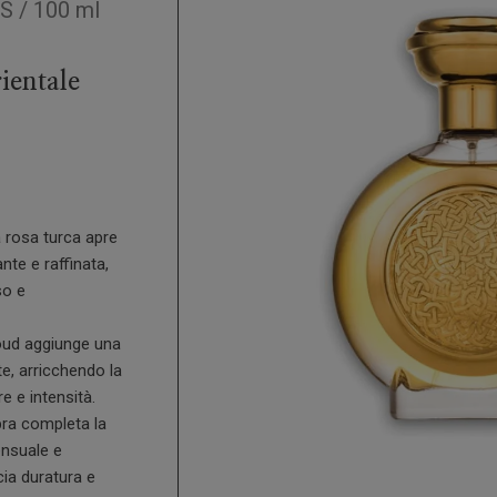
US
/
100 ml
ientale
la rosa turca apre
nte e raffinata,
so e
'oud aggiunge una
e, arricchendo la
e e intensità.
bra completa la
nsuale e
cia duratura e