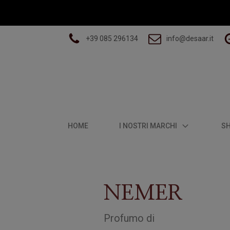
+39 085 296134
info@desaar.it
HOME
I NOSTRI MARCHI
S
NEMER
Profumo
di