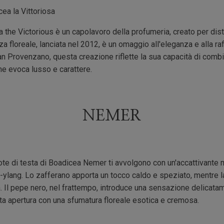
ea la Vittoriosa
the Victorious è un capolavoro della profumeria, creato per dist
a floreale, lanciata nel 2012, è un omaggio all'eleganza e alla raf
n Provenzano, questa creazione riflette la sua capacità di comb
he evoca lusso e carattere.
NEMER
te di testa di Boadicea Nemer ti avvolgono con un'accattivante m
g-ylang. Lo zafferano apporta un tocco caldo e speziato, mentre l
 Il pepe nero, nel frattempo, introduce una sensazione delicata
ta apertura con una sfumatura floreale esotica e cremosa.