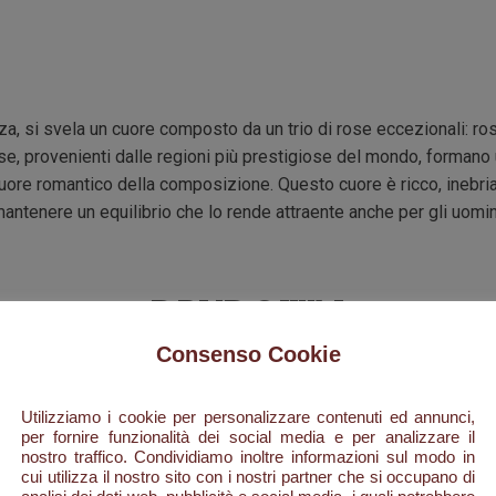
nza, si svela un cuore composto da un trio di rose eccezionali: ro
se, provenienti dalle regioni più prestigiose del mondo, forman
 cuore romantico della composizione. Questo cuore è ricco, inebr
antenere un equilibrio che lo rende attraente anche per gli uomin
DRYDOWN
Consenso Cookie
Utilizziamo i cookie per personalizzare contenuti ed annunci,
r è una vera e propria opera d'arte olfattiva, con una complessa
per fornire funzionalità dei social media e per analizzare il
dità e longevità. Il patchouli e l'olio di cipriolo, noto anche co
nostro traffico. Condividiamo inoltre informazioni sul modo in
rroso e legnoso, mentre il muschio rafforza la sua sfaccettatura
cui utilizza il nostro sito con i nostri partner che si occupano di