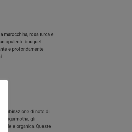
sa marocchina, rosa turca e
o un opulento bouquet
iante e profondamente
i.
 combinazione di note di
me nagarmotha, gli
 verde e organica. Queste