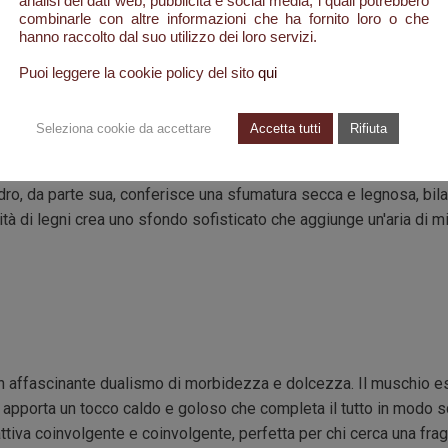
analisi dei dati web, pubblicità e social media, i quali potrebbero
 e avvolgente, raffinata ed equilibrata.
combinarle con altre informazioni che ha fornito loro o che
hanno raccolto dal suo utilizzo dei loro servizi.
Puoi leggere la cookie policy del sito
qui
Seleziona cookie da accettare
Accetta tutti
Rifiuta
gno di cashmere conferiscono un tocco caldo e cremoso alla base,
edro, da parte sua, conferisce una sfumatura secca e legnosa, bil
ità di legni crea uno sfondo sofisticato che aggiunge un'aria di mi
n affascinante dualismo di morbidezza e dolcezza. Il muschio esa
a apporta un tocco caldo e goloso che completa il tutto in modo s
ttiva coinvolgente e coinvolgente, perfetta per chi cerca una fr