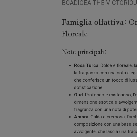
BOADICEA THE VICTORIO
Famiglia olfattiva
: Or
Floreale
Note principali
:
Rosa Turca
: Dolce e floreale, 
la fragranza con una nota elega
che conferisce un tocco di lus
sofisticazione.
Oud
: Profondo e misterioso, l
dimensione esotica e avvolgent
fragranza con una nota di poter
Ambra
: Calda e cremosa, l'am
composizione con una base se
avvolgente, che lascia una trac