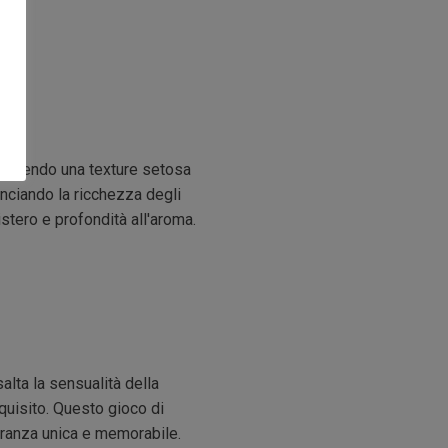
 offrendo una texture setosa
anciando la ricchezza degli
stero e profondità all'aroma.
lta la sensualità della
quisito. Questo gioco di
agranza unica e memorabile.