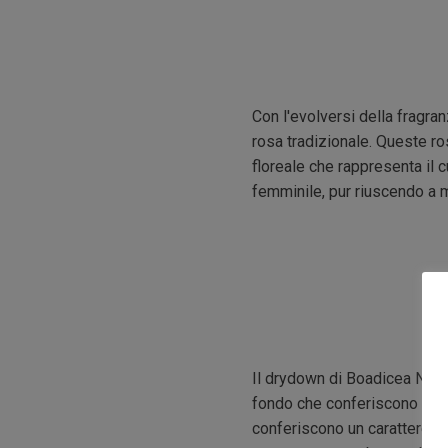
Con l'evolversi della fragra
rosa tradizionale. Queste ro
floreale che rappresenta il
femminile, pur riuscendo a m
Il drydown di Boadicea Neme
fondo che conferiscono profon
conferiscono un carattere te