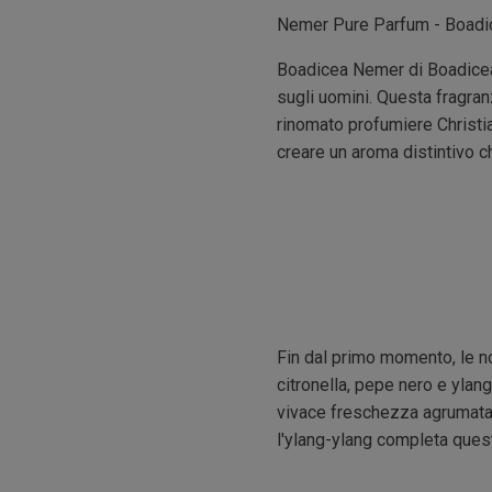
Nemer Pure Parfum - Boadic
Boadicea Nemer di Boadicea 
sugli uomini. Questa fragranz
rinomato profumiere Christia
creare un aroma distintivo c
Fin dal primo momento, le no
citronella, pepe nero e ylan
vivace freschezza agrumata.
l'ylang-ylang completa ques