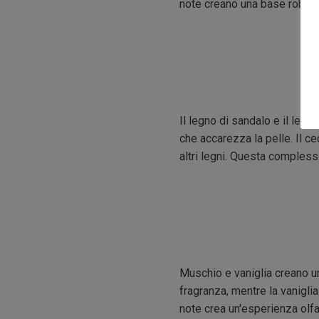
note creano una base robusta
Il legno di sandalo e il le
che accarezza la pelle. Il c
altri legni. Questa compless
Muschio e vaniglia creano u
fragranza, mentre la vanigli
note crea un'esperienza olfa