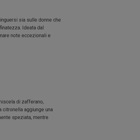
inguersi sia sulle donne che
finatezza. Ideata dal
inare note eccezionali e
iscela di zafferano,
a citronella aggiunge una
mente speziata, mentre