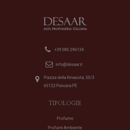
Profumo
di
Xerjoff
Formato
50 ml
275,00
€
+39 085 296134
info@desaar.it
Piazza della Rinascita, 50/3
65122 Pescara PE
TIPOLOGIE
Profumo
Profumi Ambiente