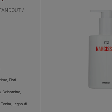
TANDOUT
/
a
lmo, Fiori
, Gelsomino,
 Tonka, Legno di