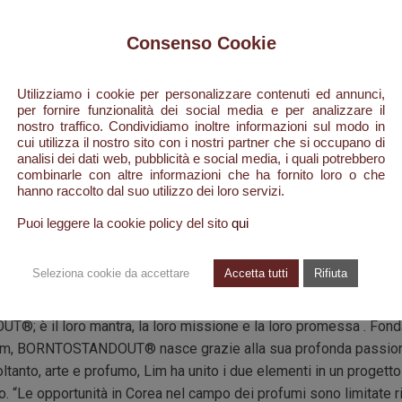
rofumo del narcisismo. "Un'atmosfera sensuale completata da pe
Consenso Cookie
rpi hanno bisogno di amore. Dopo l'uso, un profumo sottile e sens
uosa di avena e olio di cocco avvolge tutto il corpo, lasciandolo m
Utilizziamo i cookie per personalizzare contenuti ed annunci,
per fornire funzionalità dei social media e per analizzare il
nostro traffico. Condividiamo inoltre informazioni sul modo in
cui utilizza il nostro sito con i nostri partner che si occupano di
analisi dei dati web, pubblicità e social media, i quali potrebbero
combinarle con altre informazioni che ha fornito loro o che
 mente creativa di alcuni dei più importanti e conosciuti nasi del
hanno raccolto dal suo utilizzo dei loro servizi.
ugey o Nathalie Lorson. All’esterno un richiamo alla tradizione c
icatezza e il candore della dinastia reale Joseon. In netto contras
Puoi leggere la cookie policy del sito
qui
Seleziona cookie da accettare
Accetta tutti
Rifiuta
 e opulente, tutte le creazioni olfattive si rivelano a una secon
ente capaci di captare le nostre fantasie più intime. “Nati per di
 è il loro mantra, la loro missione e la loro promessa . Fonda
im, BORNTOSTANDOUT® nasce grazie alla sua profonda passione
tanto, arte e profumo, Lim ha unito i due elementi in un progetto a
. “Le opportunità in Corea nel campo dei profumi sono limitate ri