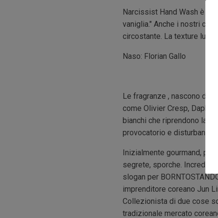
Narcissist Hand Wash è Il p
vaniglia." Anche i nostri co
circostante. La texture luss
Naso: Florian Gallo
Le fragranze , nascono dalla
come Olivier Cresp, Daphne B
bianchi che riprendono la del
provocatorio e disturbante.
Inizialmente gourmand, piene
segrete, sporche. Incredibilm
slogan per BORNTOSTANDOUT®;
imprenditore coreano Jun L
Collezionista di due cose sol
tradizionale mercato coreano