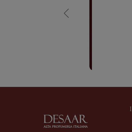
Black Crème
Profumo
di
BORNT
Formato
50 ml
275,00
€