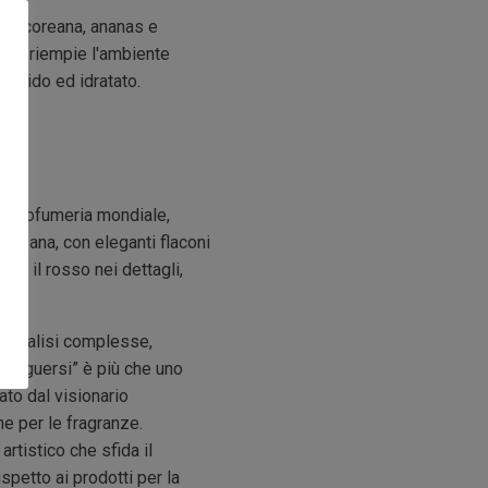
ra coreana, ananas e
uale riempie l'ambiente
orbido ed idratato.
la profumeria mondiale,
oreana, con eleganti flaconi
to, il rosso nei dettagli,
da analisi complesse,
stinguersi” è più che uno
to dal visionario
 per le fragranze.
rtistico che sfida il
spetto ai prodotti per la