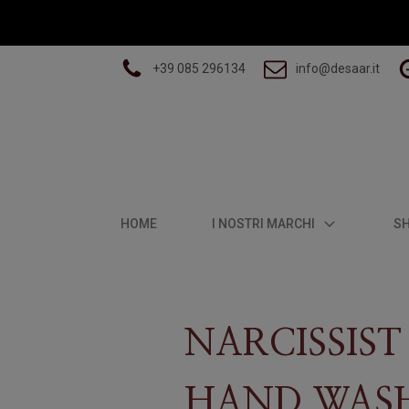
+39 085 296134
info@desaar.it
HOME
I NOSTRI MARCHI
S
NARCISSIST
HAND WAS