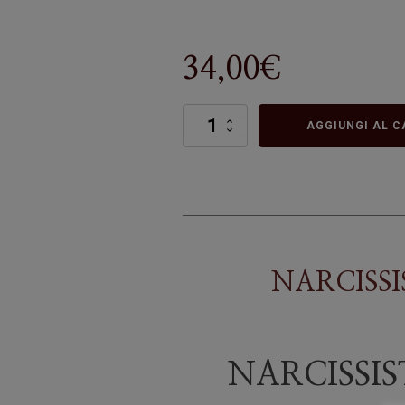
34,00
€
NARCISSIST
AGGIUNGI AL C
HAND
WASH
quantità
NARCISS
NARCISSI