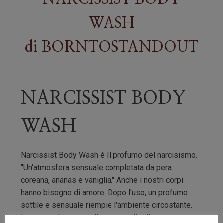
WASH
di
BORNTOSTANDOUT
NARCISSIST BODY
WASH
Narcissist Body Wash è Il profumo del narcisismo.
"Un'atmosfera sensuale completata da pera
coreana, ananas e vaniglia." Anche i nostri corpi
hanno bisogno di amore. Dopo l'uso, un profumo
sottile e sensuale riempie l'ambiente circostante.
La texture lussuosa di avena e olio di cocco