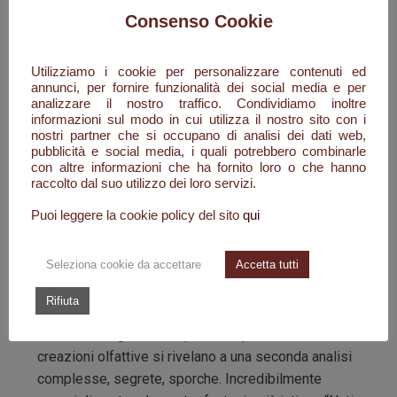
avvolge tutto il corpo, lasciandolo morbido ed
Consenso Cookie
idratato.
Naso: Florian Gallo
Utilizziamo i cookie per personalizzare contenuti ed
annunci, per fornire funzionalità dei social media e per
analizzare il nostro traffico. Condividiamo inoltre
informazioni sul modo in cui utilizza il nostro sito con i
nostri partner che si occupano di analisi dei dati web,
Le fragranze , nascono dalla mente creativa di
pubblicità e social media, i quali potrebbero combinarle
alcuni dei più importanti e conosciuti nasi della
con altre informazioni che ha fornito loro o che hanno
raccolto dal suo utilizzo dei loro servizi.
profumeria mondiale, come Olivier Cresp, Daphne
Bugey o Nathalie Lorson. All’esterno un richiamo
Puoi leggere la cookie policy del sito
qui
alla tradizione coreana, con eleganti flaconi bianchi
che riprendono la delicatezza e il candore della
Seleziona cookie da accettare
Accetta tutti
dinastia reale Joseon. In netto contrasto, il rosso
nei dettagli, provocatorio e disturbante.
Rifiuta
Inizialmente gourmand, piene e opulente, tutte le
creazioni olfattive si rivelano a una seconda analisi
complesse, segrete, sporche. Incredibilmente