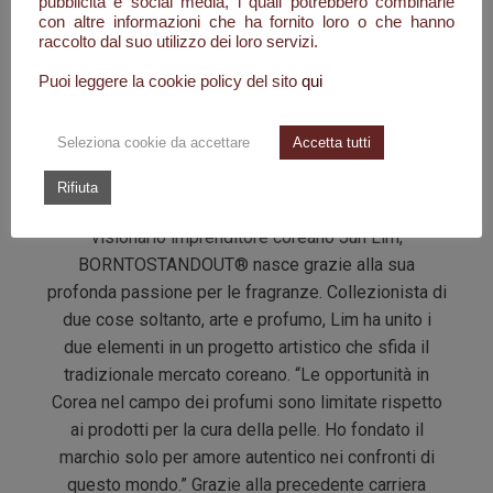
pubblicità e social media, i quali potrebbero combinarle
con altre informazioni che ha fornito loro o che hanno
raccolto dal suo utilizzo dei loro servizi.
Inizialmente gourmand, piene e opulente, tutte le
creazioni olfattive si rivelano a una seconda analisi
Puoi leggere la cookie policy del sito
qui
complesse, segrete, sporche. Incredibilmente
capaci di captare le nostre fantasie più intime. “Nati
Seleziona cookie da accettare
Accetta tutti
per distinguersi” è più che uno slogan per
BORNTOSTANDOUT®; è il loro mantra, la loro
Rifiuta
missione e la loro promessa . Fondato dal
visionario imprenditore coreano Jun Lim,
BORNTOSTANDOUT® nasce grazie alla sua
profonda passione per le fragranze. Collezionista di
due cose soltanto, arte e profumo, Lim ha unito i
due elementi in un progetto artistico che sfida il
tradizionale mercato coreano. “Le opportunità in
Corea nel campo dei profumi sono limitate rispetto
ai prodotti per la cura della pelle. Ho fondato il
marchio solo per amore autentico nei confronti di
questo mondo.” Grazie alla precedente carriera