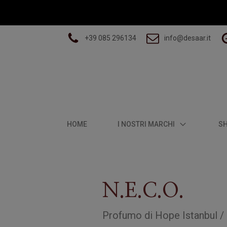
+39 085 296134
info@desaar.it
HOME
I NOSTRI MARCHI
S
N.E.C.O.
Profumo
di
Hope Istanbul
/