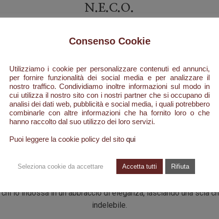
N.E.C.O.
 cattura la vitalità e la ricchezza dei mercati di Istanbul, dove i
Consenso Cookie
ione si apre con un frizzante abbraccio di
bergamotto
e
pomp
a e vivace, quando i raggi del sole cominciano a riscaldare la citt
dei sogni che si svegliano e della speranza che prende forma.
Utilizziamo i cookie per personalizzare contenuti ed annunci,
per fornire funzionalità dei social media e per analizzare il
nostro traffico. Condividiamo inoltre informazioni sul modo in
schezza: la sua anima si addentra nei meandri più caldi e misterio
cui utilizza il nostro sito con i nostri partner che si occupano di
to ricco di spezie e di aromi inconfondibili.
Miele
dorato e
cumi
analisi dei dati web, pubblicità e social media, i quali potrebbero
la
, creando una scia che racconta la dolcezza e la forza di un lu
combinarle con altre informazioni che ha fornito loro o che
hanno raccolto dal suo utilizzo dei loro servizi.
sorprendere.
Puoi leggere la cookie policy del sito
qui
el cuore del profumo, emerge la forza della natur
Seleziona cookie da accettare
Accetta tutti
Rifiuta
somino
intrecciano freschezza e passione, mentre il misterioso
manda alle radici antiche di Istanbul. Infine, la base calda e sens
chi lo indossa in un abbraccio di eleganza, lasciando una scia c
indelebile.