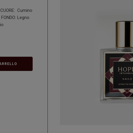
o CUORE: Cumino
o FONDO: Legno
io
ARRELLO