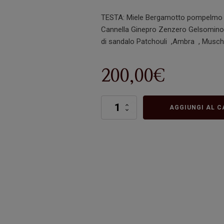
TESTA: Miele Bergamotto pompelm
Cannella Ginepro Zenzero Gelsomin
di sandalo Patchouli ,Ambra , Musch
200,00
€
N.E.C.O.
AGGIUNGI AL C
quantità