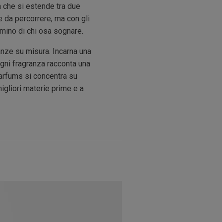
à che si estende tra due
de da percorrere, ma con gli
mmino di chi osa sognare.
ranze su misura. Incarna una
Ogni fragranza racconta una
Parfums si concentra su
igliori materie prime e a