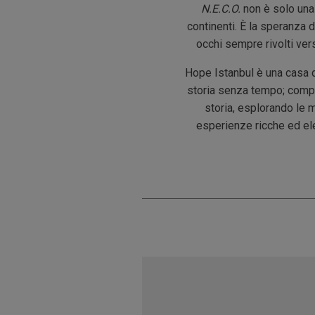
N.E.C.O.
non è solo una 
continenti. È la speranza d
occhi sempre rivolti ver
Hope Istanbul è una casa di
storia senza tempo; comple
storia, esplorando le 
esperienze ricche ed ele