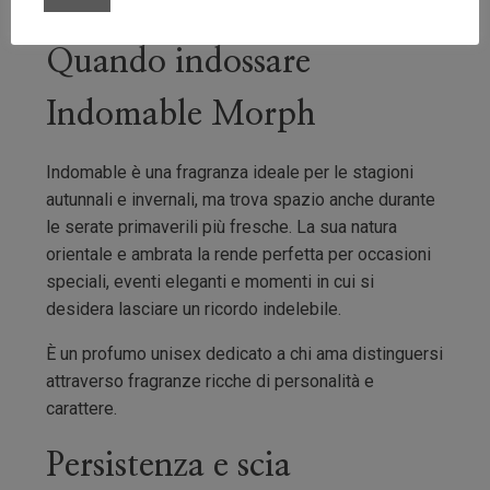
scia intensa, persistente e inconfondibile.
Quando indossare
Indomable Morph
Indomable è una fragranza ideale per le stagioni
autunnali e invernali, ma trova spazio anche durante
le serate primaverili più fresche. La sua natura
orientale e ambrata la rende perfetta per occasioni
speciali, eventi eleganti e momenti in cui si
desidera lasciare un ricordo indelebile.
È un profumo unisex dedicato a chi ama distinguersi
attraverso fragranze ricche di personalità e
carattere.
Persistenza e scia