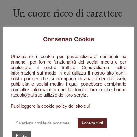
Un cuore ricco di carattere
Nel cuore della fragranza emergono il labdano, il
patchouli e i chiodi di garofano. Le note resinose
Consenso Cookie
del labdano si fondono con la profondità del
patchouli e il tocco speziato dei chiodi di garofano,
Utilizziamo i cookie per personalizzare contenuti ed
creando una composizione elegante, misteriosa e
annunci, per fornire funzionalità dei social media e per
analizzare il nostro traffico. Condividiamo inoltre
perfettamente equilibrata.
informazioni sul modo in cui utilizza il nostro sito con i
nostri partner che si occupano di analisi dei dati web,
Un fondo caldo e sensuale
pubblicità e social media, i quali potrebbero combinarle
con altre informazioni che ha fornito loro o che hanno
raccolto dal suo utilizzo dei loro servizi.
La fase finale rivela tutta la personalità di
Puoi leggere la cookie policy del sito
qui
Indomable. Le bacche di vaniglia regalano una
dolcezza cremosa e avvolgente, il muschio bianco
dona morbidezza alla composizione e l'ambra
Seleziona cookie da accettare
Accetta tutti
grigia aggiunge una sensualità raffinata che rende la
Rifiuta