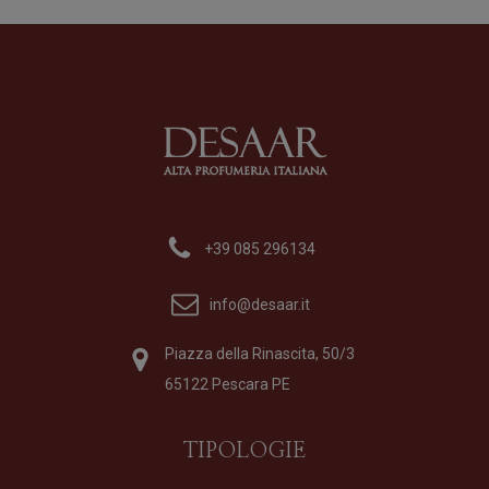
15
Profumo
di
Morph
Formato
100 ml
150,00
€
+39 085 296134
info@desaar.it
Piazza della Rinascita, 50/3
65122 Pescara PE
TIPOLOGIE